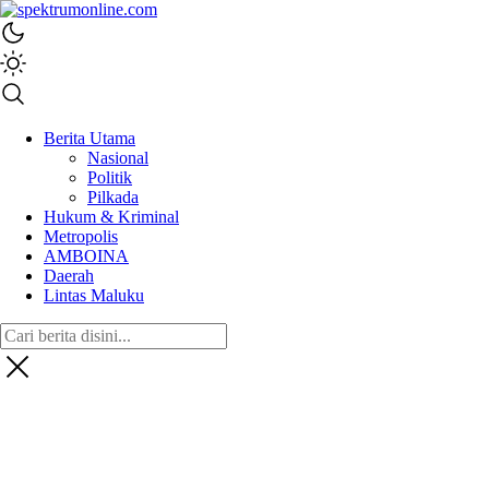
spektrumonline.com
Berita Utama
Nasional
Politik
Pilkada
Hukum & Kriminal
Metropolis
AMBOINA
Daerah
Lintas Maluku