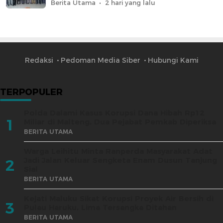
Berita Utama
2 hari yang lalu
Redaksi
Pedoman Media Siber
Hubungi Kami
TERPOPULER
Polda Dalami Kasus Korupsi Dana Hibah Rp12
1
Miliar di Malteng, Dua Pejabat Pemkab Diperiksa
BERITA UTAMA
Warga Leihitu Minta Ranperda Masyarakat Adat
Jadi Jalan Keluar Sengketa Enam Dusun Tanjung
2
Sial
BERITA UTAMA
Kejati Maluku Sikat Korupsi Proyek Air Bersih di
3
Pulau Haruku, Lima Tersangka Ditahan
BERITA UTAMA