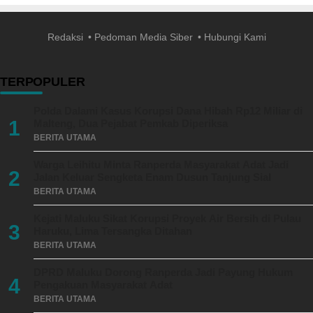
Redaksi
Pedoman Media Siber
Hubungi Kami
TERPOPULER
Polda Dalami Kasus Korupsi Dana Hibah Rp12 Miliar di
1
Malteng, Dua Pejabat Pemkab Diperiksa
BERITA UTAMA
Warga Leihitu Minta Ranperda Masyarakat Adat Jadi
2
Jalan Keluar Sengketa Enam Dusun Tanjung Sial
BERITA UTAMA
Kejati Maluku Sikat Korupsi Proyek Air Bersih di Pulau
3
Haruku, Lima Tersangka Ditahan
BERITA UTAMA
DPRD Maluku Dorong Ranperda Jadi Payung Hukum
4
Pengakuan Masyarakat Adat
BERITA UTAMA