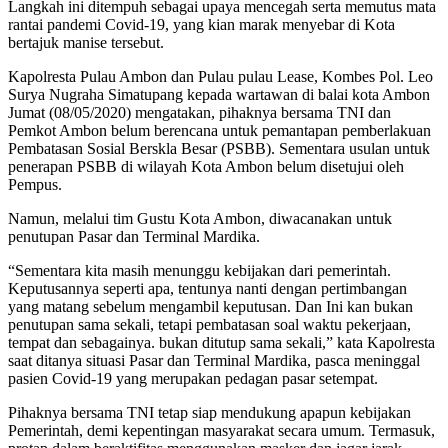
Langkah ini ditempuh sebagai upaya mencegah serta memutus mata
rantai pandemi Covid-19, yang kian marak menyebar di Kota
bertajuk manise tersebut.
Kapolresta Pulau Ambon dan Pulau pulau Lease, Kombes Pol. Leo
Surya Nugraha Simatupang kepada wartawan di balai kota Ambon
Jumat (08/05/2020) mengatakan, pihaknya bersama TNI dan
Pemkot Ambon belum berencana untuk pemantapan pemberlakuan
Pembatasan Sosial Berskla Besar (PSBB). Sementara usulan untuk
penerapan PSBB di wilayah Kota Ambon belum disetujui oleh
Pempus.
Namun, melalui tim Gustu Kota Ambon, diwacanakan untuk
penutupan Pasar dan Terminal Mardika.
“Sementara kita masih menunggu kebijakan dari pemerintah.
Keputusannya seperti apa, tentunya nanti dengan pertimbangan
yang matang sebelum mengambil keputusan. Dan Ini kan bukan
penutupan sama sekali, tetapi pembatasan soal waktu pekerjaan,
tempat dan sebagainya. bukan ditutup sama sekali,” kata Kapolresta
saat ditanya situasi Pasar dan Terminal Mardika, pasca meninggal
pasien Covid-19 yang merupakan pedagan pasar setempat.
Pihaknya bersama TNI tetap siap mendukung apapun kebijakan
Pemerintah, demi kepentingan masyarakat secara umum. Termasuk,