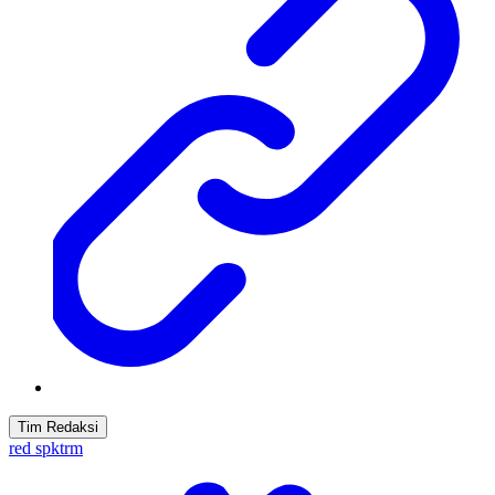
Tim Redaksi
red spktrm