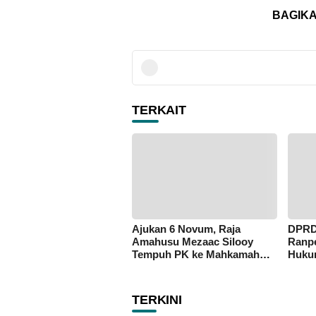
BAGIKA
TERKAIT
Ajukan 6 Novum, Raja
DPRD
Amahusu Mezaac Silooy
Ranpe
Tempuh PK ke Mahkamah
Huku
Agung
Masya
TERKINI