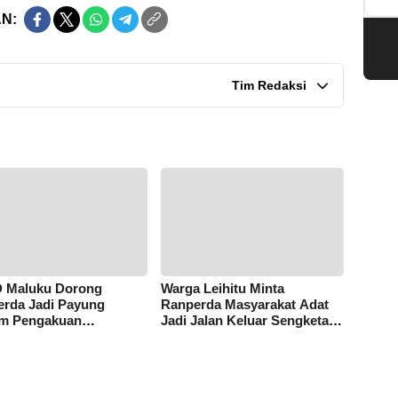
N:
Tim Redaksi
 Maluku Dorong
Warga Leihitu Minta
rda Jadi Payung
Ranperda Masyarakat Adat
m Pengakuan
Jadi Jalan Keluar Sengketa
rakat Adat
Enam Dusun Tanjung Sial