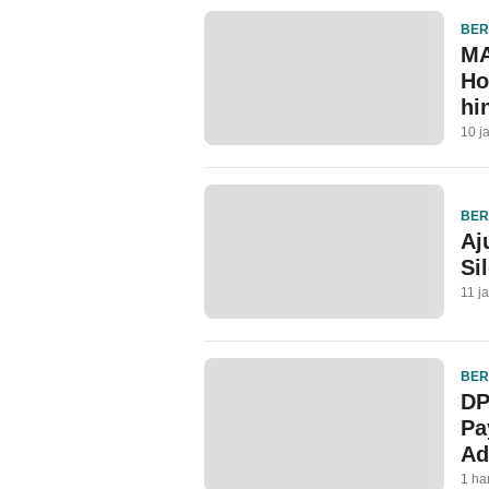
BER
MA
Ho
hi
10 j
BER
Aj
Si
11 j
BER
DP
Pa
Ad
1 ha