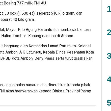
 Boeing 737 milik TNI AU.
1
pa 30 box (1.500 ea), seberat 510 kilo gram, dan
eberat 40 kilo gram.
ilot, Mayor Pnb Agung Hartanto itu membawa bantuan
2
r-Halim-Lombok-Kupang dan tiba di Ambon.
ut langsung oleh Komandan Lanud Pattimura, Kolonel
ota Ambon, A G Latuheru, Kepala Dinas Kesehatan Kota
3
 BPBD Kota Ambon, Deny Paais serta turut disaksikan
4
an jangan salah sasaran dan diserahkan kepada pihak
a TNI akan menyerahkan kepada Dinkes Provinsi,”harap
5