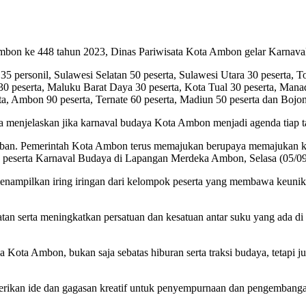
n ke 448 tahun 2023, Dinas Pariwisata Kota Ambon gelar Karnaval
5 personil, Sulawesi Selatan 50 peserta, Sulawesi Utara 30 peserta, 
30 peserta, Maluku Barat Daya 30 peserta, Kota Tual 30 peserta, Manad
a, Ambon 90 peserta, Ternate 60 peserta, Madiun 50 peserta dan Bojon
menjelaskan jika karnaval budaya Kota Ambon menjadi agenda tiap t
guyuban. Pemerintah Kota Ambon terus memajukan berupaya memajukan k
s peserta Karnaval Budaya di Lapangan Merdeka Ambon, Selasa (05/09
nampilkan iring iringan dari kelompok peserta yang membawa keunikan 
tan serta meningkatkan persatuan dan kesatuan antar suku yang ada 
ga Kota Ambon, bukan saja sebatas hiburan serta traksi budaya, teta
rikan ide dan gagasan kreatif untuk penyempurnaan dan pengembang