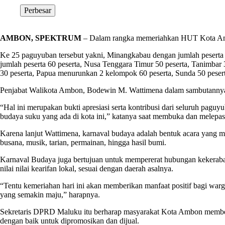
Perbesar
AMBON, SPEKTRUM
– Dalam rangka memeriahkan HUT Kota Ambo
Ke 25 paguyuban tersebut yakni, Minangkabau dengan jumlah peserta 3
jumlah peserta 60 peserta, Nusa Tenggara Timur 50 peserta, Tanimbar 
30 peserta, Papua menurunkan 2 kelompok 60 peserta, Sunda 50 pesert
Penjabat Walikota Ambon, Bodewin M. Wattimena dalam sambutannya 
“Hal ini merupakan bukti apresiasi serta kontribusi dari seluruh pa
budaya suku yang ada di kota ini,” katanya saat membuka dan melepa
Karena lanjut Wattimena, karnaval budaya adalah bentuk acara yang me
busana, musik, tarian, permainan, hingga hasil bumi.
Karnaval Budaya juga bertujuan untuk mempererat hubungan kekeraba
nilai nilai kearifan lokal, sesuai dengan daerah asalnya.
“Tentu kemeriahan hari ini akan memberikan manfaat positif bagi war
yang semakin maju,” harapnya.
Sekretaris DPRD Maluku itu berharap masyarakat Kota Ambon membe
dengan baik untuk dipromosikan dan dijual.