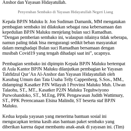
Anshor dan Yayasan Hidayatullah.
Penyerahan Sembako di Yayasan Hidayatullah Negeri Liang
Kepala BPJN Maluku Ir. Jon Sudiman Damanik, MM mengatakan
pembagian sembako ini dilakukan sebagai rasa kebersamaan dan
kepedulian BPJN Maluku menjelang bulan suci Ramadhan.
“Dengan pemberian sembako ini, walaupun nilainya tidak seberapa,
namun paling tidak bisa mengurangi sedikit beban masyarakat
dalam menghadapi Bulan suci Ramadhan bersamaan dengan
musibah Covid19 yang tengah dihadapi saat ini”, ucapnya.
Pembagian sembako ini dipimpin Kepala BPJN Maluku bertempat
di Aula Kantor BPJN Maluku dilanjutkan pembagian ke Yayasan
Tahfidzul Qur’An Al-Anshor dan Yayasan Hidayatullah oleh
Kasubag Umum dan Tata Usaha Telly Cappenberg, S.Sos., MM.,
didampingi Kasatker PJN Wilayah I Provinsi Maluku Muh. Ulwan
Talaohu, ST., MT., Kasatker P2JN Maluku Teguhwiyono
Purwohandoko, ST., M.Eng, PPK Pengawasan Judith Wattimury,
ST., PPK Perencanaan Elsina Malindir, ST beserta staf BPJN
Maluku.
Kedua kepala yayasan yang menerima bantuan sosial ini
mengucapkan terima kasih atas bantuan paket sembako yang
diberikan karena dapat membantu anak-anak di yayasan ini. (Tim)