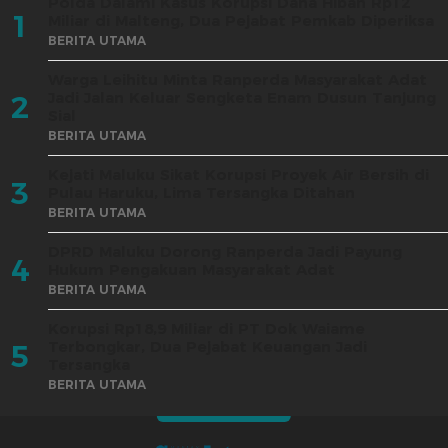
Polda Dalami Kasus Korupsi Dana Hibah Rp12
1
Miliar di Malteng, Dua Pejabat Pemkab Diperiksa
BERITA UTAMA
Warga Leihitu Minta Ranperda Masyarakat Adat
Jadi Jalan Keluar Sengketa Enam Dusun Tanjung
2
Sial
BERITA UTAMA
Kejati Maluku Sikat Korupsi Proyek Air Bersih di
3
Pulau Haruku, Lima Tersangka Ditahan
BERITA UTAMA
DPRD Maluku Dorong Ranperda Jadi Payung
4
Hukum Pengakuan Masyarakat Adat
BERITA UTAMA
Korupsi Rp18,9 Miliar di PT Dok Waiame
Terbongkar, Dua Pejabat Keuangan Jadi
5
Tersangka
BERITA UTAMA