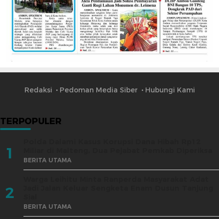
Redaksi
Pedoman Media Siber
Hubungi Kami
TERPOPULER
Polda Dalami Kasus Korupsi Dana Hibah Rp12
1
Miliar di Malteng, Dua Pejabat Pemkab Diperiksa
BERITA UTAMA
Warga Leihitu Minta Ranperda Masyarakat Adat
Jadi Jalan Keluar Sengketa Enam Dusun Tanjung
2
Sial
BERITA UTAMA