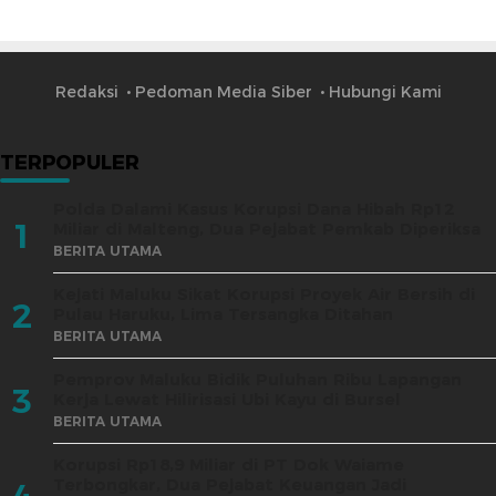
Redaksi
Pedoman Media Siber
Hubungi Kami
TERPOPULER
Polda Dalami Kasus Korupsi Dana Hibah Rp12
1
Miliar di Malteng, Dua Pejabat Pemkab Diperiksa
BERITA UTAMA
Kejati Maluku Sikat Korupsi Proyek Air Bersih di
2
Pulau Haruku, Lima Tersangka Ditahan
BERITA UTAMA
Pemprov Maluku Bidik Puluhan Ribu Lapangan
3
Kerja Lewat Hilirisasi Ubi Kayu di Bursel
BERITA UTAMA
Korupsi Rp18,9 Miliar di PT Dok Waiame
Terbongkar, Dua Pejabat Keuangan Jadi