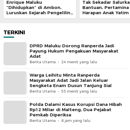
Enrique Maluku
Tak Sekadar Salurk
“Dihidupkan” di Ambon,
Bantuan, Pertamina
Luruskan Sejarah Pengeliling
Harapan Anak Yatim
Bumi Pertama Adalah Putra
Program Pertamina
Nusantara
TERKINI
DPRD Maluku Dorong Ranperda Jadi
Payung Hukum Pengakuan Masyarakat
Adat
Berita Utama
24 menit yang lalu
Warga Leihitu Minta Ranperda
Masyarakat Adat Jadi Jalan Keluar
Sengketa Enam Dusun Tanjung Sial
Berita Utama
53 menit yang lalu
Polda Dalami Kasus Korupsi Dana Hibah
Rp12 Miliar di Malteng, Dua Pejabat
Pemkab Diperiksa
Berita Utama
8 jam yang lalu