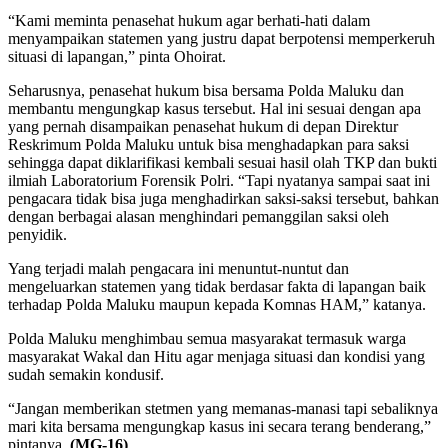
“Kami meminta penasehat hukum agar berhati-hati dalam
menyampaikan statemen yang justru dapat berpotensi memperkeruh
situasi di lapangan,” pinta Ohoirat.
Seharusnya, penasehat hukum bisa bersama Polda Maluku dan
membantu mengungkap kasus tersebut. Hal ini sesuai dengan apa
yang pernah disampaikan penasehat hukum di depan Direktur
Reskrimum Polda Maluku untuk bisa menghadapkan para saksi
sehingga dapat diklarifikasi kembali sesuai hasil olah TKP dan bukti
ilmiah Laboratorium Forensik Polri. “Tapi nyatanya sampai saat ini
pengacara tidak bisa juga menghadirkan saksi-saksi tersebut, bahkan
dengan berbagai alasan menghindari pemanggilan saksi oleh
penyidik.
Yang terjadi malah pengacara ini menuntut-nuntut dan
mengeluarkan statemen yang tidak berdasar fakta di lapangan baik
terhadap Polda Maluku maupun kepada Komnas HAM,” katanya.
Polda Maluku menghimbau semua masyarakat termasuk warga
masyarakat Wakal dan Hitu agar menjaga situasi dan kondisi yang
sudah semakin kondusif.
“Jangan memberikan stetmen yang memanas-manasi tapi sebaliknya
mari kita bersama mengungkap kasus ini secara terang benderang,”
pintanya.
(MG-16)