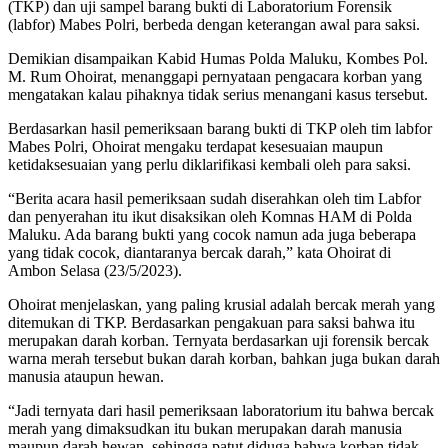
(TKP) dan uji sampel barang bukti di Laboratorium Forensik
(labfor) Mabes Polri, berbeda dengan keterangan awal para saksi.
Demikian disampaikan Kabid Humas Polda Maluku, Kombes Pol.
M. Rum Ohoirat, menanggapi pernyataan pengacara korban yang
mengatakan kalau pihaknya tidak serius menangani kasus tersebut.
Berdasarkan hasil pemeriksaan barang bukti di TKP oleh tim labfor
Mabes Polri, Ohoirat mengaku terdapat kesesuaian maupun
ketidaksesuaian yang perlu diklarifikasi kembali oleh para saksi.
“Berita acara hasil pemeriksaan sudah diserahkan oleh tim Labfor
dan penyerahan itu ikut disaksikan oleh Komnas HAM di Polda
Maluku. Ada barang bukti yang cocok namun ada juga beberapa
yang tidak cocok, diantaranya bercak darah,” kata Ohoirat di
Ambon Selasa (23/5/2023).
Ohoirat menjelaskan, yang paling krusial adalah bercak merah yang
ditemukan di TKP. Berdasarkan pengakuan para saksi bahwa itu
merupakan darah korban. Ternyata berdasarkan uji forensik bercak
warna merah tersebut bukan darah korban, bahkan juga bukan darah
manusia ataupun hewan.
“Jadi ternyata dari hasil pemeriksaan laboratorium itu bahwa bercak
merah yang dimaksudkan itu bukan merupakan darah manusia
maupun darah hewan, sehingga patut diduga bahwa korban tidak