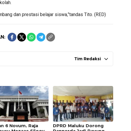
kolah.
bang dan prestasi belajar siswa,”tandas Tito. (RED)
N:
Tim Redaksi
an 6 Novum, Raja
DPRD Maluku Dorong
usu Mezaac Silooy
Ranperda Jadi Payung