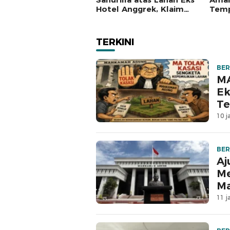
Hotel Anggrek, Klaim
Temp
Lawan Terpatahkan
Mah
hingga Kasasi
TERKINI
BER
MA
Ek
Te
10 j
BER
Aj
Me
M
11 j