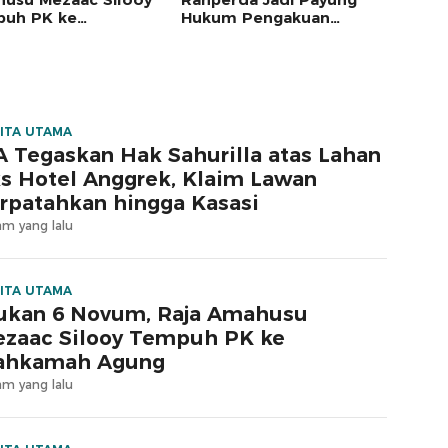
uh PK ke
Hukum Pengakuan
kamah Agung
Masyarakat Adat
ITA UTAMA
 Tegaskan Hak Sahurilla atas Lahan
s Hotel Anggrek, Klaim Lawan
rpatahkan hingga Kasasi
am yang lalu
ITA UTAMA
ukan 6 Novum, Raja Amahusu
zaac Silooy Tempuh PK ke
ahkamah Agung
am yang lalu