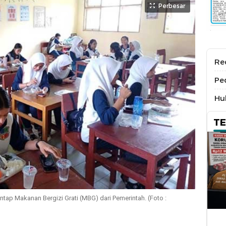
Perbesar
Re
Pe
Hu
T
p Makanan Bergizi Grati (MBG) dari Pemerintah. (Foto :