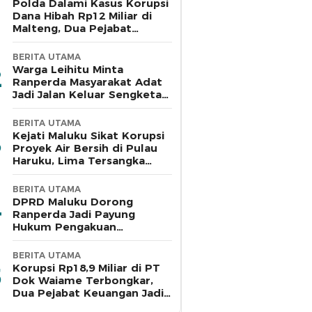
Polda Dalami Kasus Korupsi
Dana Hibah Rp12 Miliar di
Malteng, Dua Pejabat
Pemkab Diperiksa
BERITA UTAMA
Warga Leihitu Minta
Ranperda Masyarakat Adat
Jadi Jalan Keluar Sengketa
Enam Dusun Tanjung Sial
BERITA UTAMA
Kejati Maluku Sikat Korupsi
Proyek Air Bersih di Pulau
Haruku, Lima Tersangka
Ditahan
BERITA UTAMA
DPRD Maluku Dorong
Ranperda Jadi Payung
Hukum Pengakuan
Masyarakat Adat
BERITA UTAMA
Korupsi Rp18,9 Miliar di PT
Dok Waiame Terbongkar,
Dua Pejabat Keuangan Jadi
Tersangka