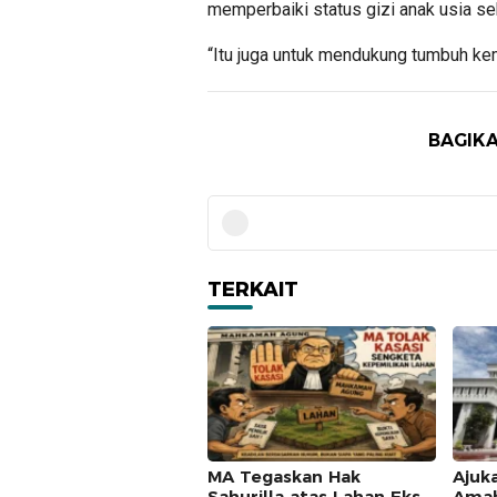
memperbaiki status gizi anak usia se
“Itu juga untuk mendukung tumbuh kem
BAGIKA
TERKAIT
MA Tegaskan Hak
Ajuk
Sahurilla atas Lahan Eks
Amah