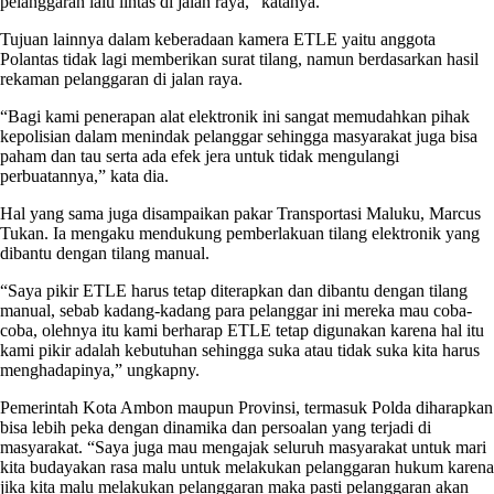
pelanggaran lalu lintas di jalan raya,” katanya.
Tujuan lainnya dalam keberadaan kamera ETLE yaitu anggota
Polantas tidak lagi memberikan surat tilang, namun berdasarkan hasil
rekaman pelanggaran di jalan raya.
“Bagi kami penerapan alat elektronik ini sangat memudahkan pihak
kepolisian dalam menindak pelanggar sehingga masyarakat juga bisa
paham dan tau serta ada efek jera untuk tidak mengulangi
perbuatannya,” kata dia.
Hal yang sama juga disampaikan pakar Transportasi Maluku, Marcus
Tukan. Ia mengaku mendukung pemberlakuan tilang elektronik yang
dibantu dengan tilang manual.
“Saya pikir ETLE harus tetap diterapkan dan dibantu dengan tilang
manual, sebab kadang-kadang para pelanggar ini mereka mau coba-
coba, olehnya itu kami berharap ETLE tetap digunakan karena hal itu
kami pikir adalah kebutuhan sehingga suka atau tidak suka kita harus
menghadapinya,” ungkapny.
Pemerintah Kota Ambon maupun Provinsi, termasuk Polda diharapkan
bisa lebih peka dengan dinamika dan persoalan yang terjadi di
masyarakat. “Saya juga mau mengajak seluruh masyarakat untuk mari
kita budayakan rasa malu untuk melakukan pelanggaran hukum karena
jika kita malu melakukan pelanggaran maka pasti pelanggaran akan