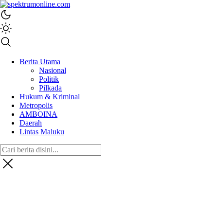
spektrumonline.com
Berita Utama
Nasional
Politik
Pilkada
Hukum & Kriminal
Metropolis
AMBOINA
Daerah
Lintas Maluku