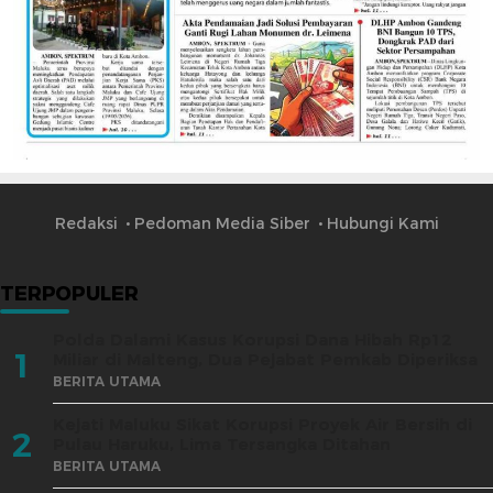
Redaksi
Pedoman Media Siber
Hubungi Kami
TERPOPULER
Polda Dalami Kasus Korupsi Dana Hibah Rp12
1
Miliar di Malteng, Dua Pejabat Pemkab Diperiksa
BERITA UTAMA
Kejati Maluku Sikat Korupsi Proyek Air Bersih di
2
Pulau Haruku, Lima Tersangka Ditahan
BERITA UTAMA