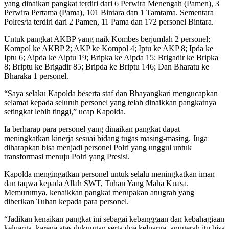
yang dinaikan pangkat terdiri dari 6 Perwira Menengah (Pamen), 3
Perwira Pertama (Pama), 101 Bintara dan 1 Tamtama. Sementara
Polres/ta terdiri dari 2 Pamen, 11 Pama dan 172 personel Bintara.
Untuk pangkat AKBP yang naik Kombes berjumlah 2 personel;
Kompol ke AKBP 2; AKP ke Kompol 4; Iptu ke AKP 8; Ipda ke
Iptu 6; Aipda ke Aiptu 19; Bripka ke Aipda 15; Brigadir ke Bripka
8; Briptu ke Brigadir 85; Bripda ke Briptu 146; Dan Bharatu ke
Bharaka 1 personel.
“Saya selaku Kapolda beserta staf dan Bhayangkari mengucapkan
selamat kepada seluruh personel yang telah dinaikkan pangkatnya
setingkat lebih tinggi,” ucap Kapolda.
Ia berharap para personel yang dinaikan pangkat dapat
meningkatkan kinerja sesuai bidang tugas masing-masing. Juga
diharapkan bisa menjadi personel Polri yang unggul untuk
transformasi menuju Polri yang Presisi.
Kapolda mengingatkan personel untuk selalu meningkatkan iman
dan taqwa kepada Allah SWT, Tuhan Yang Maha Kuasa.
Memurutnya, kenaikkan pangkat merupakan anugrah yang
diberikan Tuhan kepada para personel.
“Jadikan kenaikan pangkat ini sebagai kebanggaan dan kebahagiaan
keluarga, karena atas dukungan serta doa keluarga, anugerah itu bisa