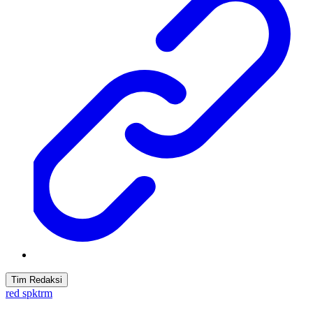
Tim Redaksi
red spktrm