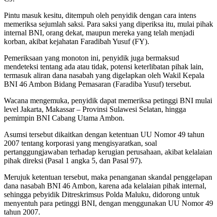
Pintu masuk kesitu, ditempuh oleh penyidik dengan cara intens
memeriksa sejumlah saksi. Para saksi yang diperiksa itu, mulai pihak
internal BNI, orang dekat, maupun mereka yang telah menjadi
korban, akibat kejahatan Faradibah Yusuf (FY).
Pemeriksaan yang monoton ini, penyidik juga bermaksud
mendeteksi tentang ada atau tidak, potensi keterlibatan pihak lain,
termasuk aliran dana nasabah yang digelapkan oleh Wakil Kepala
BNI 46 Ambon Bidang Pemasaran (Faradiba Yusuf) tersebut.
Wacana mengemuka, penyidik dapat memeriksa petinggi BNI mulai
level Jakarta, Makassar – Provinsi Sulawesi Selatan, hingga
pemimpin BNI Cabang Utama Ambon.
Asumsi tersebut dikaitkan dengan ketentuan UU Nomor 49 tahun
2007 tentang korporasi yang mengisyaratkan, soal
pertanggungjawaban terhadap kerugian perusahaan, akibat kelalaian
pihak direksi (Pasal 1 angka 5, dan Pasal 97).
Merujuk ketentuan tersebut, maka penanganan skandal penggelapan
dana nasabah BNI 46 Ambon, karena ada kelalaian pihak internal,
sehingga pebyidik Ditreskrimsus Polda Maluku, didorong untuk
menyentuh para petinggi BNI, dengan menggunakan UU Nomor 49
tahun 2007.