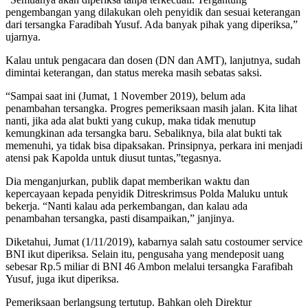
pengembangan yang dilakukan oleh penyidik dan sesuai keterangan
dari tersangka Faradibah Yusuf. Ada banyak pihak yang diperiksa,”
ujarnya.
Kalau untuk pengacara dan dosen (DN dan AMT), lanjutnya, sudah
dimintai keterangan, dan status mereka masih sebatas saksi.
“Sampai saat ini (Jumat, 1 November 2019), belum ada
penambahan tersangka. Progres pemeriksaan masih jalan. Kita lihat
nanti, jika ada alat bukti yang cukup, maka tidak menutup
kemungkinan ada tersangka baru. Sebaliknya, bila alat bukti tak
memenuhi, ya tidak bisa dipaksakan. Prinsipnya, perkara ini menjadi
atensi pak Kapolda untuk diusut tuntas,”tegasnya.
Dia menganjurkan, publik dapat memberikan waktu dan
kepercayaan kepada penyidik Ditreskrimsus Polda Maluku untuk
bekerja. “Nanti kalau ada perkembangan, dan kalau ada
penambahan tersangka, pasti disampaikan,” janjinya.
Diketahui, Jumat (1/11/2019), kabarnya salah satu costoumer service
BNI ikut diperiksa. Selain itu, pengusaha yang mendeposit uang
sebesar Rp.5 miliar di BNI 46 Ambon melalui tersangka Farafibah
Yusuf, juga ikut diperiksa.
Pemeriksaan berlangsung tertutup. Bahkan oleh Direktur