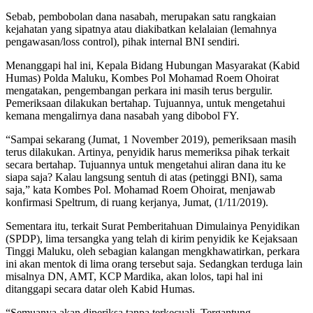
Sebab, pembobolan dana nasabah, merupakan satu rangkaian
kejahatan yang sipatnya atau diakibatkan kelalaian (lemahnya
pengawasan/loss control), pihak internal BNI sendiri.
Menanggapi hal ini, Kepala Bidang Hubungan Masyarakat (Kabid
Humas) Polda Maluku, Kombes Pol Mohamad Roem Ohoirat
mengatakan, pengembangan perkara ini masih terus bergulir.
Pemeriksaan dilakukan bertahap. Tujuannya, untuk mengetahui
kemana mengalirnya dana nasabah yang dibobol FY.
“Sampai sekarang (Jumat, 1 November 2019), pemeriksaan masih
terus dilakukan. Artinya, penyidik harus memeriksa pihak terkait
secara bertahap. Tujuannya untuk mengetahui aliran dana itu ke
siapa saja? Kalau langsung sentuh di atas (petinggi BNI), sama
saja,” kata Kombes Pol. Mohamad Roem Ohoirat, menjawab
konfirmasi Speltrum, di ruang kerjanya, Jumat, (1/11/2019).
Sementara itu, terkait Surat Pemberitahuan Dimulainya Penyidikan
(SPDP), lima tersangka yang telah di kirim penyidik ke Kejaksaan
Tinggi Maluku, oleh sebagian kalangan mengkhawatirkan, perkara
ini akan mentok di lima orang tersebut saja. Sedangkan terduga lain
misalnya DN, AMT, KCP Mardika, akan lolos, tapi hal ini
ditanggapi secara datar oleh Kabid Humas.
“Semuanya akan diperiksa tanpa terkecuali. Tergantung