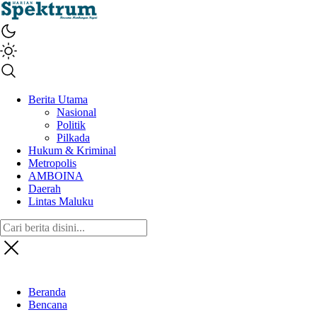
spektrumonline.com
Berita Utama
Nasional
Politik
Pilkada
Hukum & Kriminal
Metropolis
AMBOINA
Daerah
Lintas Maluku
Beranda
Bencana