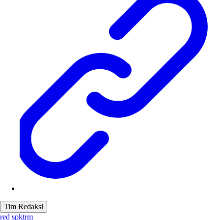
Tim Redaksi
red spktrm