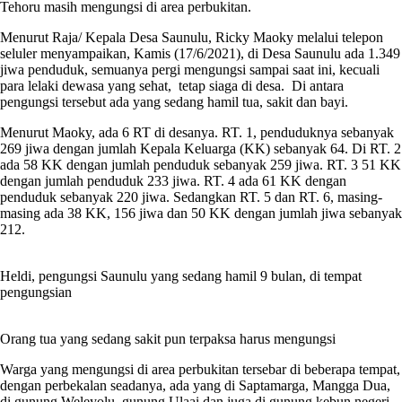
Tehoru masih mengungsi di area perbukitan.
Menurut Raja/ Kepala Desa Saunulu, Ricky Maoky melalui telepon
seluler menyampaikan, Kamis (17/6/2021), di Desa Saunulu ada 1.349
jiwa penduduk, semuanya pergi mengungsi sampai saat ini, kecuali
para lelaki dewasa yang sehat, tetap siaga di desa. Di antara
pengungsi tersebut ada yang sedang hamil tua, sakit dan bayi.
Menurut Maoky, ada 6 RT di desanya. RT. 1, penduduknya sebanyak
269 jiwa dengan jumlah Kepala Keluarga (KK) sebanyak 64. Di RT. 2
ada 58 KK dengan jumlah penduduk sebanyak 259 jiwa. RT. 3 51 KK
dengan jumlah penduduk 233 jiwa. RT. 4 ada 61 KK dengan
penduduk sebanyak 220 jiwa. Sedangkan RT. 5 dan RT. 6, masing-
masing ada 38 KK, 156 jiwa dan 50 KK dengan jumlah jiwa sebanyak
212.
Heldi, pengungsi Saunulu yang sedang hamil 9 bulan, di tempat
pengungsian
Orang tua yang sedang sakit pun terpaksa harus mengungsi
Warga yang mengungsi di area perbukitan tersebar di beberapa tempat,
dengan perbekalan seadanya, ada yang di Saptamarga, Mangga Dua,
di gunung Weleyolu, gunung Ulaai dan juga di gunung kebun negeri.