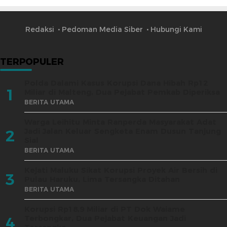
Redaksi
Pedoman Media Siber
Hubungi Kami
TERPOPULER
Polda Dalami Kasus Korupsi Dana Hibah Rp12
1
Miliar di Malteng, Dua Pejabat Pemkab Diperiksa
BERITA UTAMA
Warga Leihitu Minta Ranperda Masyarakat Adat
Jadi Jalan Keluar Sengketa Enam Dusun Tanjung
2
Sial
BERITA UTAMA
Kejati Maluku Sikat Korupsi Proyek Air Bersih di
3
Pulau Haruku, Lima Tersangka Ditahan
BERITA UTAMA
Korupsi Rp18,9 Miliar di PT Dok Waiame
Terbongkar, Dua Pejabat Keuangan Jadi
4