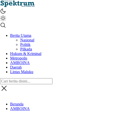
spektrumonline.com
Berita Utama
Nasional
Politik
Pilkada
Hukum & Kriminal
Metropolis
AMBOINA
Daerah
Lintas Maluku
Beranda
AMBOINA