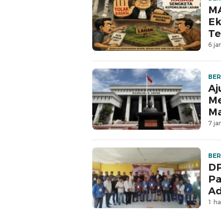
MA
Ek
Te
6 ja
BER
Aj
Me
M
7 ja
BER
DP
Pa
Ad
1 ha