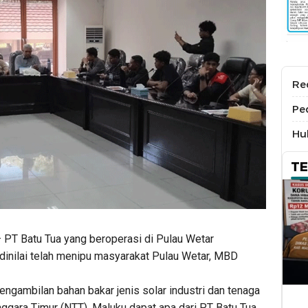
Re
Pe
Hu
T
 PT Batu Tua yang beroperasi di Pulau Wetar
inilai telah menipu masyarakat Pulau Wetar, MBD
engambilan bahan bakar jenis solar industri dan tenaga
gara Timur (NTT). Maluku dapat apa dari PT Batu Tua,