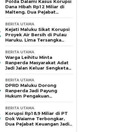
Polda Dalami Kasus Korupsi
Dana Hibah Rp12 Miliar di
Malteng, Dua Pejabat
Pemkab Diperiksa
BERITA UTAMA
Kejati Maluku Sikat Korupsi
Proyek Air Bersih di Pulau
Haruku, Lima Tersangka
Ditahan
BERITA UTAMA
Warga Leihitu Minta
Ranperda Masyarakat Adat
Jadi Jalan Keluar Sengketa
Enam Dusun Tanjung Sial
BERITA UTAMA
DPRD Maluku Dorong
Ranperda Jadi Payung
Hukum Pengakuan
Masyarakat Adat
BERITA UTAMA
Korupsi Rp18,9 Miliar di PT
Dok Waiame Terbongkar,
Dua Pejabat Keuangan Jadi
Tersangka