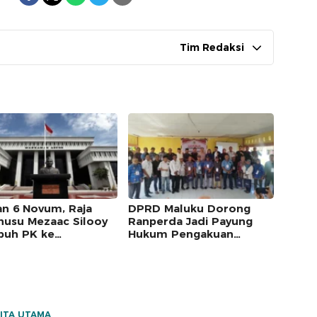
Tim Redaksi
an 6 Novum, Raja
DPRD Maluku Dorong
usu Mezaac Silooy
Ranperda Jadi Payung
uh PK ke
Hukum Pengakuan
kamah Agung
Masyarakat Adat
ITA UTAMA