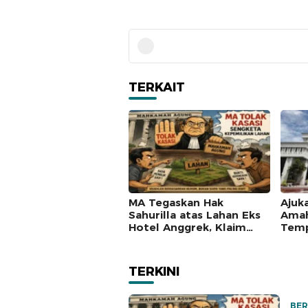
TERKAIT
MA Tegaskan Hak
Ajuk
Sahurilla atas Lahan Eks
Amah
Hotel Anggrek, Klaim
Temp
Lawan Terpatahkan
Mah
hingga Kasasi
TERKINI
BER