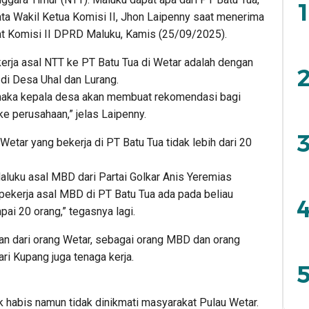
1
ata Wakil Ketua Komisi II, Jhon Laipenny saat menerima
at Komisi II DPRD Maluku, Kamis (25/09/2025).
rja asal NTT ke PT Batu Tua di Wetar adalah dengan
2
i Desa Uhal dan Lurang.
 maka kepala desa akan membuat rekomendasi bagi
e perusahaan,” jelas Laipenny.
3
Wetar yang bekerja di PT Batu Tua tidak lebih dari 20
aluku asal MBD dari Partai Golkar Anis Yeremias
pekerja asal MBD di PT Batu Tua ada pada beliau
4
ai 20 orang,” tegasnya lagi.
gian dari orang Wetar, sebagai orang MBD dan orang
ari Kupang juga tenaga kerja.
5
k habis namun tidak dinikmati masyarakat Pulau Wetar.