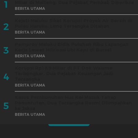
1
Miliar di Malteng, Dua Pejabat Pemkab Diperiksa
BERITA UTAMA
Kejati Maluku Sikat Korupsi Proyek Air Bersih di
2
Pulau Haruku, Lima Tersangka Ditahan
BERITA UTAMA
Pemprov Maluku Bidik Puluhan Ribu Lapangan
3
Kerja Lewat Hilirisasi Ubi Kayu di Bursel
BERITA UTAMA
Korupsi Rp18,9 Miliar di PT Dok Waiame
Terbongkar, Dua Pejabat Keuangan Jadi
4
Tersangka
BERITA UTAMA
Kasus Pembunuhan Nus Kei Masuk Tahap
Penuntutan, Dua Tersangka Resmi Dilimpahkan
5
ke Jaksa
BERITA UTAMA