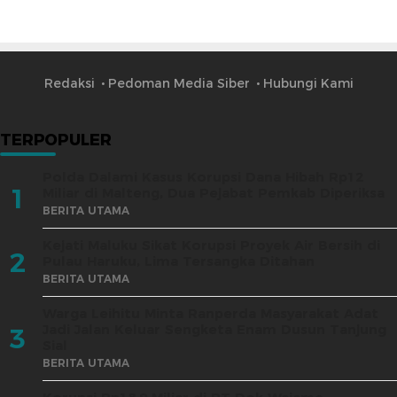
Redaksi
Pedoman Media Siber
Hubungi Kami
TERPOPULER
Polda Dalami Kasus Korupsi Dana Hibah Rp12
1
Miliar di Malteng, Dua Pejabat Pemkab Diperiksa
BERITA UTAMA
Kejati Maluku Sikat Korupsi Proyek Air Bersih di
2
Pulau Haruku, Lima Tersangka Ditahan
BERITA UTAMA
Warga Leihitu Minta Ranperda Masyarakat Adat
Jadi Jalan Keluar Sengketa Enam Dusun Tanjung
3
Sial
BERITA UTAMA