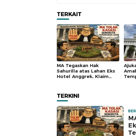
TERKAIT
MA Tegaskan Hak
Ajuk
Sahurilla atas Lahan Eks
Amah
Hotel Anggrek, Klaim
Temp
Lawan Terpatahkan
Mah
hingga Kasasi
TERKINI
BER
MA
Ek
Te