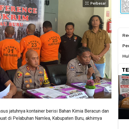
Perbesar
Re
Pe
Hu
T
sus jatuhnya kontainer berisi Bahan Kimia Beracun dan
muat di Pelabuhan Namlea, Kabupaten Buru, akhirnya