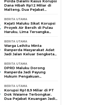
Polda Dalami Kasus Korupsi
Dana Hibah Rp12 Miliar di
Malteng, Dua Pejabat
Pemkab Diperiksa
BERITA UTAMA
Kejati Maluku Sikat Korupsi
Proyek Air Bersih di Pulau
Haruku, Lima Tersangka
Ditahan
BERITA UTAMA
Warga Leihitu Minta
Ranperda Masyarakat Adat
Jadi Jalan Keluar Sengketa
Enam Dusun Tanjung Sial
BERITA UTAMA
DPRD Maluku Dorong
Ranperda Jadi Payung
Hukum Pengakuan
Masyarakat Adat
BERITA UTAMA
Korupsi Rp18,9 Miliar di PT
Dok Waiame Terbongkar,
Dua Pejabat Keuangan Jadi
Tersangka