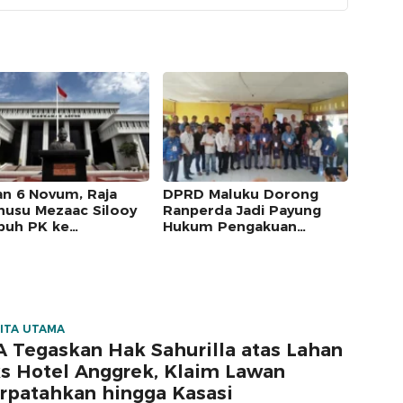
an 6 Novum, Raja
DPRD Maluku Dorong
usu Mezaac Silooy
Ranperda Jadi Payung
uh PK ke
Hukum Pengakuan
kamah Agung
Masyarakat Adat
ITA UTAMA
 Tegaskan Hak Sahurilla atas Lahan
s Hotel Anggrek, Klaim Lawan
rpatahkan hingga Kasasi