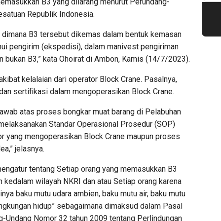
 memasukkan B3 yang dilarang menurut Perundang-
satuan Republik Indonesia.
 dimana B3 tersebut dikemas dalam bentuk kemasan
ahui pengirim (ekspedisi), dalam manivest pengiriman
n bukan B3,” kata Ohoirat di Ambon, Kamis (14/7/2023).
 akibat kelalaian dari operator Block Crane. Pasalnya,
si dan sertifikasi dalam mengoperasikan Block Crane.
jawab atas proses bongkar muat barang di Pelabuhan
 melaksanakan Standar Operasional Prosedur (SOP)
or yang mengoperasikan Block Crane maupun proses
a,” jelasnya.
 mengatur tentang Setiap orang yang memasukkan B3
 kedalam wilayah NKRI dan atau Setiap orang karena
nya baku mutu udara ambien, baku mutu air, baku mutu
an lingkungan hidup” sebagaimana dimaksud dalam Pasal
ng-Undang Nomor 32 tahun 2009 tentang Perlindungan