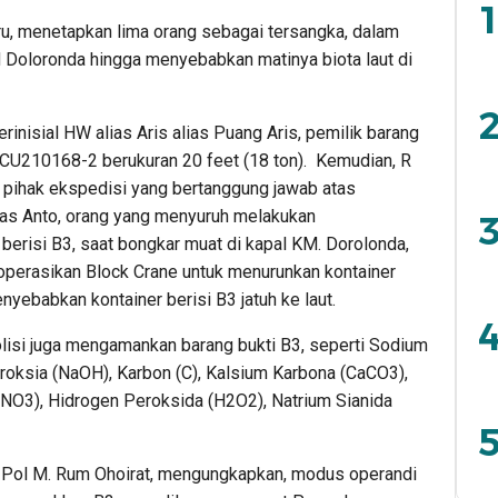
1
ru, menetapkan lima orang sebagai tersangka, dalam
M Doloronda hingga menyebabkan matinya biota laut di
2
erinisial HW alias Aris alias Puang Aris, pemilik barang
VCU210168-2 berukuran 20 feet (18 ton). Kemudian, R
ai pihak ekspedisi yang bertanggung jawab atas
lias Anto, orang yang menyuruh melakukan
3
berisi B3, saat bongkar muat di kapal KM. Dorolonda,
operasikan Block Crane untuk menurunkan kontainer
nyebabkan kontainer berisi B3 jatuh ke laut.
4
olisi juga mengamankan barang bukti B3, seperti Sodium
roksia (NaOH), Karbon (C), Kalsium Karbona (CaCO3),
HNO3), Hidrogen Peroksida (H2O2), Natrium Sianida
5
Pol M. Rum Ohoirat, mengungkapkan, modus operandi