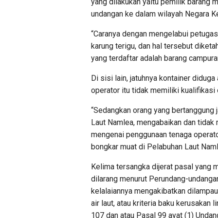
yang dilakukan yaitu pemilik barang
undangan ke dalam wilayah Negara Ke
“Caranya dengan mengelabui petugas
karung terigu, dan hal tersebut diket
yang terdaftar adalah barang campura
Di sisi lain, jatuhnya kontainer diduga
operator itu tidak memiliki kualifika
“Sedangkan orang yang bertanggung 
Laut Namlea, mengabaikan dan tidak
mengenai penggunaan tenaga operat
bongkar muat di Pelabuhan Laut Namle
Kelima tersangka dijerat pasal yang
dilarang menurut Perundang-undangan
kelalaiannya mengakibatkan dilampaui
air laut, atau kriteria baku kerusak
107 dan atau Pasal 99 ayat (1) Unda