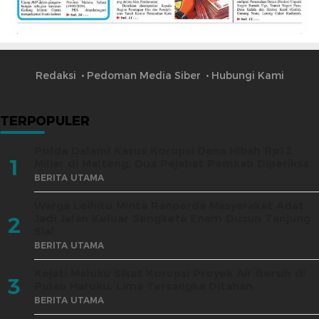
Redaksi
Pedoman Media Siber
Hubungi Kami
TERPOPULER
Polda Dalami Kasus Korupsi Dana Hibah Rp12
1
Miliar di Malteng, Dua Pejabat Pemkab Diperiksa
BERITA UTAMA
Warga Leihitu Minta Ranperda Masyarakat Adat
Jadi Jalan Keluar Sengketa Enam Dusun Tanjung
2
Sial
BERITA UTAMA
Kejati Maluku Sikat Korupsi Proyek Air Bersih di
3
Pulau Haruku, Lima Tersangka Ditahan
BERITA UTAMA