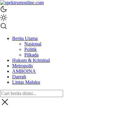
spektrumonline.com
Berita Utama
Nasional
Politik
Pilkada
Hukum & Kriminal
Metropolis
AMBOINA
Daerah
Lintas Maluku