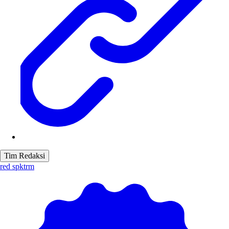
Tim Redaksi
red spktrm