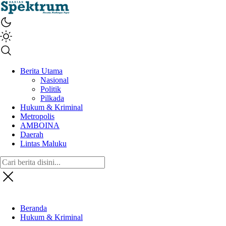
spektrumonline.com
Berita Utama
Nasional
Politik
Pilkada
Hukum & Kriminal
Metropolis
AMBOINA
Daerah
Lintas Maluku
Beranda
Hukum & Kriminal