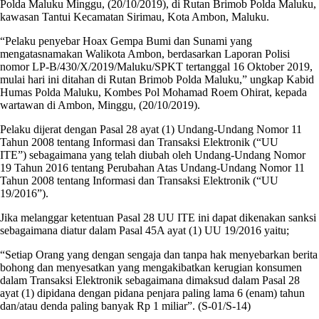
Polda Maluku Minggu, (20/10/2019), di Rutan Brimob Polda Maluku,
kawasan Tantui Kecamatan Sirimau, Kota Ambon, Maluku.
“Pelaku penyebar Hoax Gempa Bumi dan Sunami yang
mengatasnamakan Walikota Ambon, berdasarkan Laporan Polisi
nomor LP-B/430/X/2019/Maluku/SPKT tertanggal 16 Oktober 2019,
mulai hari ini ditahan di Rutan Brimob Polda Maluku,” ungkap Kabid
Humas Polda Maluku, Kombes Pol Mohamad Roem Ohirat, kepada
wartawan di Ambon, Minggu, (20/10/2019).
Pelaku dijerat dengan Pasal 28 ayat (1) Undang-Undang Nomor 11
Tahun 2008 tentang Informasi dan Transaksi Elektronik (“UU
ITE”) sebagaimana yang telah diubah oleh Undang-Undang Nomor
19 Tahun 2016 tentang Perubahan Atas Undang-Undang Nomor 11
Tahun 2008 tentang Informasi dan Transaksi Elektronik (“UU
19/2016”).
Jika melanggar ketentuan Pasal 28 UU ITE ini dapat dikenakan sanksi
sebagaimana diatur dalam Pasal 45A ayat (1) UU 19/2016 yaitu;
“Setiap Orang yang dengan sengaja dan tanpa hak menyebarkan berita
bohong dan menyesatkan yang mengakibatkan kerugian konsumen
dalam Transaksi Elektronik sebagaimana dimaksud dalam Pasal 28
ayat (1) dipidana dengan pidana penjara paling lama 6 (enam) tahun
dan/atau denda paling banyak Rp 1 miliar”. (S-01/S-14)