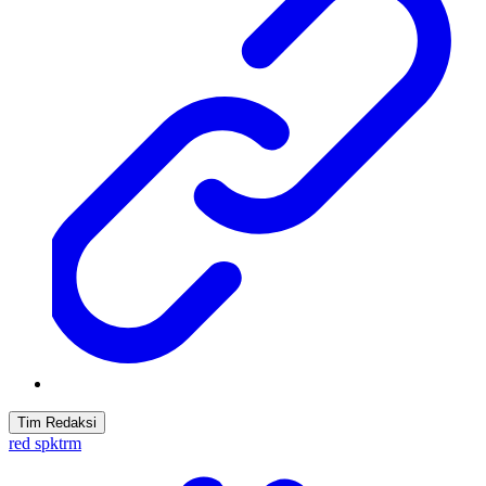
Tim Redaksi
red spktrm