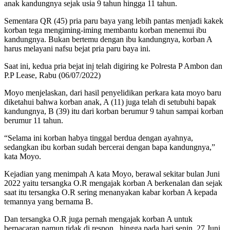
anak kandungnya sejak usia 9 tahun hingga 11 tahun.
Sementara QR (45) pria paru baya yang lebih pantas menjadi kakek
korban tega mengiming-iming membantu korban menemui ibu
kandungnya. Bukan bertemu dengan ibu kandungnya, korban A
harus melayani nafsu bejat pria paru baya ini.
Saat ini, kedua pria bejat inj telah digiring ke Polresta P Ambon dan
P.P Lease, Rabu (06/07/2022)
Moyo menjelaskan, dari hasil penyelidikan perkara kata moyo baru
diketahui bahwa korban anak, A (11) juga telah di setubuhi bapak
kandungnya, B (39) itu dari korban berumur 9 tahun sampai korban
berumur 11 tahun.
“Selama ini korban habya tinggal berdua dengan ayahnya,
sedangkan ibu korban sudah bercerai dengan bapa kandungnya,”
kata Moyo.
Kejadian yang menimpah A kata Moyo, berawal sekitar bulan Juni
2022 yaitu tersangka O.R mengajak korban A berkenalan dan sejak
saat itu tersangka O.R sering menanyakan kabar korban A kepada
temannya yang bernama B.
Dan tersangka O.R juga pernah mengajak korban A untuk
berpacaran namun tidak di respon , hingga pada hari senin, 27 Juni