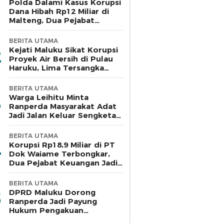
Polda Dalami Kasus Korupsi
Dana Hibah Rp12 Miliar di
Malteng, Dua Pejabat
Pemkab Diperiksa
BERITA UTAMA
Kejati Maluku Sikat Korupsi
Proyek Air Bersih di Pulau
Haruku, Lima Tersangka
Ditahan
BERITA UTAMA
Warga Leihitu Minta
Ranperda Masyarakat Adat
Jadi Jalan Keluar Sengketa
Enam Dusun Tanjung Sial
BERITA UTAMA
Korupsi Rp18,9 Miliar di PT
Dok Waiame Terbongkar,
Dua Pejabat Keuangan Jadi
Tersangka
BERITA UTAMA
DPRD Maluku Dorong
Ranperda Jadi Payung
Hukum Pengakuan
Masyarakat Adat