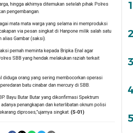
1
rga, hingga akhirnya ditemukan setelah pihak Polres
kan pengembangan.
ebagai mata mata warga yang selama ini memproduksi
2
ercakapan via pesan singkat di Hanpone milik salah satu
alias Gambar (saksi).
aksi pernah meminta kepada Bripka Enal agar
Polres SBB yang hendak melakukan raziah terkait
3
Enal diduga orang yang sering membocorkan operasi
peredaran batu cinabar dan mercury di SBB.
4
P. Bayu Butar Butar yang dikonfirmasi Spektrum
 adanya penangkapan dan keterlibatan oknum polisi
ekarang diproses,”ujarnya singkat.
(S-01)
5