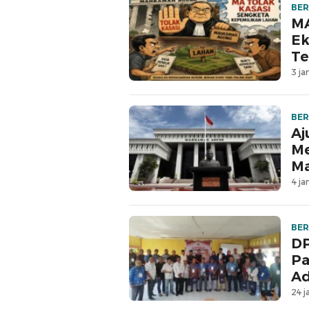
BER
MA
Ek
Te
3 ja
BER
Aj
Me
M
4 ja
BER
DP
Pa
Ad
24 j