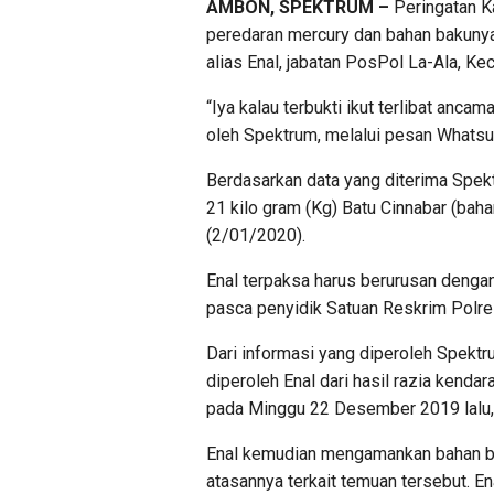
AMBON, SPEKTRUM –
Peringatan K
peredaran mercury dan bahan bakunya,
alias Enal, jabatan PosPol La-Ala, K
“Iya kalau terbukti ikut terlibat anca
oleh Spektrum, melalui pesan Whatsu
Berdasarkan data yang diterima Spekt
21 kilo gram (Kg) Batu Cinnabar (bah
(2/01/2020).
Enal terpaksa harus berurusan dengan
pasca penyidik Satuan Reskrim Polr
Dari informasi yang diperoleh Spekt
diperoleh Enal dari hasil razia kenda
pada Minggu 22 Desember 2019 lalu,
Enal kemudian mengamankan bahan ba
atasannya terkait temuan tersebut. Ena