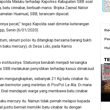
apolda Maluku terhadap Kapolres Kabupaten SBB soal
 batu cinnabar, berbuah manis. Bripka Zaenal Natsir
ecamatan Huamual, SBB, terancam dipecat.
mannya pecat,” tegas Kapolda saat dimintai keterangan
pp, Senin (6/01/2020).
Re
Pe
rum, oknum polisi itu ditangkap bersama barang bukti
an baku mercury), di Desa Loki, pada Kamis
Hu
T
 institusinya. Statusnya berubah menjadi tersangka
es SBB melakukan penyidikan terhadap kasus dimaksud.
rum mengungkapkan, sebanyak 21 Kg batu cinabar itu
raan bermotor yang melintas di PosPol La-Ala. Di mana
 Enal mendapati warga yang membawa batu cinabar.
ku mercury itu. Namun tidak pernah melapor kepada
l justru berniat memiliki batu cinabar itu dengan