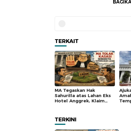
BAGIKA
TERKAIT
MA Tegaskan Hak
Ajuk
Sahurilla atas Lahan Eks
Amah
Hotel Anggrek, Klaim
Temp
Lawan Terpatahkan
Mah
hingga Kasasi
TERKINI