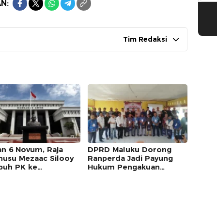
N:
Tim Redaksi
an 6 Novum, Raja
DPRD Maluku Dorong
usu Mezaac Silooy
Ranperda Jadi Payung
uh PK ke
Hukum Pengakuan
kamah Agung
Masyarakat Adat