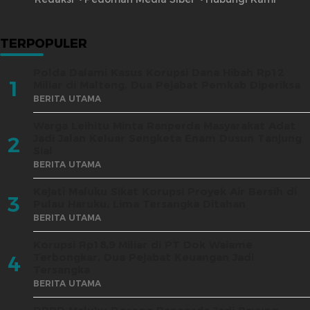
TERPOPULER
Polda Dalami Kasus Korupsi Dana Hibah Rp12
1
Miliar di Malteng, Dua Pejabat Pemkab Diperiksa
BERITA UTAMA
Warga Leihitu Minta Ranperda Masyarakat Adat
Jadi Jalan Keluar Sengketa Enam Dusun Tanjung
2
Sial
BERITA UTAMA
Kejati Maluku Sikat Korupsi Proyek Air Bersih di
3
Pulau Haruku, Lima Tersangka Ditahan
BERITA UTAMA
Korupsi Rp18,9 Miliar di PT Dok Waiame
Terbongkar, Dua Pejabat Keuangan Jadi
4
Tersangka
BERITA UTAMA