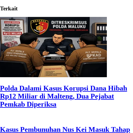
Terkait
Polda Dalami Kasus Korupsi Dana Hibah
Rp12 Miliar di Malteng, Dua Pejabat
Pemkab Diperiksa
Kasus Pembunuhan Nus Kei Masuk Tahap