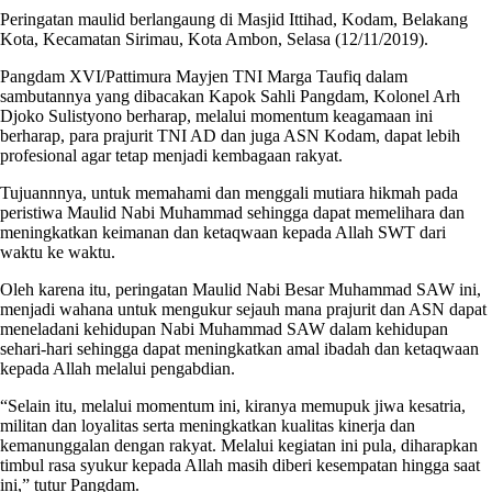
Peringatan maulid berlangaung di Masjid Ittihad, Kodam, Belakang
Kota, Kecamatan Sirimau, Kota Ambon, Selasa (12/11/2019).
Pangdam XVI/Pattimura Mayjen TNI Marga Taufiq dalam
sambutannya yang dibacakan Kapok Sahli Pangdam, Kolonel Arh
Djoko Sulistyono berharap, melalui momentum keagamaan ini
berharap, para prajurit TNI AD dan juga ASN Kodam, dapat lebih
profesional agar tetap menjadi kembagaan rakyat.
Tujuannnya, untuk memahami dan menggali mutiara hikmah pada
peristiwa Maulid Nabi Muhammad sehingga dapat memelihara dan
meningkatkan keimanan dan ketaqwaan kepada Allah SWT dari
waktu ke waktu.
Oleh karena itu, peringatan Maulid Nabi Besar Muhammad SAW ini,
menjadi wahana untuk mengukur sejauh mana prajurit dan ASN dapat
meneladani kehidupan Nabi Muhammad SAW dalam kehidupan
sehari-hari sehingga dapat meningkatkan amal ibadah dan ketaqwaan
kepada Allah melalui pengabdian.
“Selain itu, melalui momentum ini, kiranya memupuk jiwa kesatria,
militan dan loyalitas serta meningkatkan kualitas kinerja dan
kemanunggalan dengan rakyat. Melalui kegiatan ini pula, diharapkan
timbul rasa syukur kepada Allah masih diberi kesempatan hingga saat
ini,” tutur Pangdam.