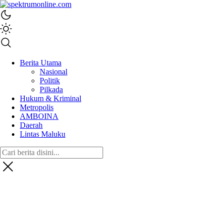
spektrumonline.com
Berita Utama
Nasional
Politik
Pilkada
Hukum & Kriminal
Metropolis
AMBOINA
Daerah
Lintas Maluku