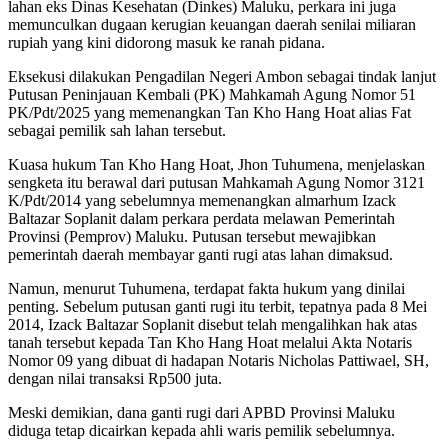
lahan eks Dinas Kesehatan (Dinkes) Maluku, perkara ini juga
memunculkan dugaan kerugian keuangan daerah senilai miliaran
rupiah yang kini didorong masuk ke ranah pidana.
Eksekusi dilakukan Pengadilan Negeri Ambon sebagai tindak lanjut
Putusan Peninjauan Kembali (PK) Mahkamah Agung Nomor 51
PK/Pdt/2025 yang memenangkan Tan Kho Hang Hoat alias Fat
sebagai pemilik sah lahan tersebut.
Kuasa hukum Tan Kho Hang Hoat, Jhon Tuhumena, menjelaskan
sengketa itu berawal dari putusan Mahkamah Agung Nomor 3121
K/Pdt/2014 yang sebelumnya memenangkan almarhum Izack
Baltazar Soplanit dalam perkara perdata melawan Pemerintah
Provinsi (Pemprov) Maluku. Putusan tersebut mewajibkan
pemerintah daerah membayar ganti rugi atas lahan dimaksud.
Namun, menurut Tuhumena, terdapat fakta hukum yang dinilai
penting. Sebelum putusan ganti rugi itu terbit, tepatnya pada 8 Mei
2014, Izack Baltazar Soplanit disebut telah mengalihkan hak atas
tanah tersebut kepada Tan Kho Hang Hoat melalui Akta Notaris
Nomor 09 yang dibuat di hadapan Notaris Nicholas Pattiwael, SH,
dengan nilai transaksi Rp500 juta.
Meski demikian, dana ganti rugi dari APBD Provinsi Maluku
diduga tetap dicairkan kepada ahli waris pemilik sebelumnya.