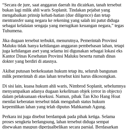
“Secara de jure, saat anggaran daerah itu dicairkan, tanah tersebut
bukan lagi milik ahli waris Soplanit. Tindakan pejabat yang
mengabaikan prinsip kehati-hatian (due diligence) dan tetap
mentransfer uang negara ke rekening yang salah ini patut diduga
sebagai kelalaian sengaja yang merugikan keuangan negara,” tegas
Tuhumena.
Jika dugaan tersebut terbukti, menurutnya, Pemerintah Provinsi
Maluku tidak hanya kehilangan anggaran pembebasan lahan, tetapi
juga kehilangan aset yang selama ini digunakan sebagai lokasi eks
Kantor Dinas Kesehatan Provinsi Maluku beserta rumah dinas
dokter yang berdiri di atasnya.
Akibat putusan berkekuatan hukum tetap itu, seluruh bangunan
milik pemerintah di atas lahan tersebut kini harus dikosongkan.
Di sisi lain, kuasa hukum ahli waris, Nimbrod Soplanit, sebelumnya
menyampaikan adanya dugaan kekeliruan objek (error in objecto)
dalam pelaksanaan eksekusi. Namun, pihak Tan Kho Hang Hoat
menilai keberatan tersebut tidak mengubah status hukum
kepemilikan lahan yang telah diputus Mahkamah Agung.
Perkara ini juga disebut berdampak pada pihak ketiga. Selama
proses sengketa berlangsung, lahan tersebut diduga sempat
disewakan maupun diperjualbelikan secara parsial. Berdasarkan