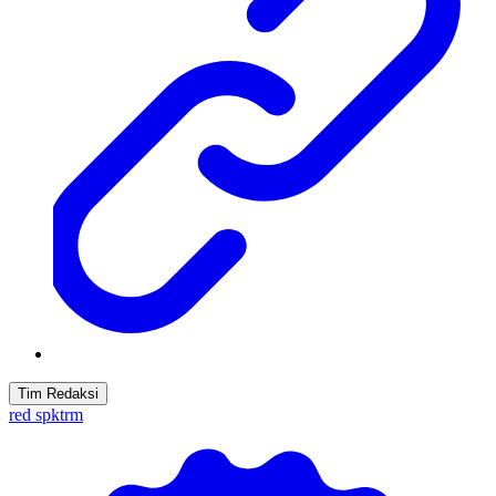
Tim Redaksi
red spktrm