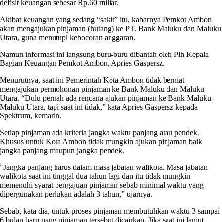
defisit keuangan sebesar Rp.60 miliar.
Akibat keuangan yang sedang “sakit” itu, kabarnya Pemkot Ambon
akan mengajukan pinjaman (hutang) ke PT. Bank Maluku dan Maluku
Utara, guna menutupi kebocoran anggaran.
Namun informasi ini langsung buru-buru dibantah oleh Plh Kepala
Bagian Keuangan Pemkot Ambon, Apries Gaspersz.
Menurutnya, saat ini Pemerintah Kota Ambon tidak berniat
mengajukan permohonan pinjaman ke Bank Maluku dan Maluku
Utara. “Dulu pernah ada rencana ajukan pinjaman ke Bank Maluku-
Maluku Utara, tapi saat ini tidak,” kata Apries Gaspersz kepada
Spektrum, kemarin.
Setiap pinjaman ada kriteria jangka waktu panjang atau pendek.
Khusus untuk Kota Ambon tidak mungkin ajukan pinjaman baik
jangka panjang maupun jangka pendek.
“Jangka panjang harus dalam masa jabatan walikota. Masa jabatan
walikota saat ini tinggal dua tahun lagi dan itu tidak mungkin
memenuhi syarat pengajuan pinjaman sebab minimal waktu yang
dipergunakan perlukan adalah 3 tahun,” ujarnya.
Sebab, kata dia, untuk proses pinjaman membutuhkan waktu 3 sampai
6 bulan baru uang pinjaman tersebut dicairkan. Jika saat ini lanjut