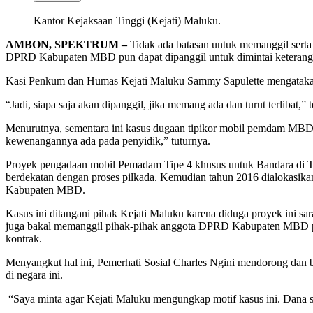
Kantor Kejaksaan Tinggi (Kejati) Maluku.
AMBON, SPEKTRUM –
Tidak ada batasan untuk memanggil serta m
DPRD Kabupaten MBD pun dapat dipanggil untuk dimintai keterangan
Kasi Penkum dan Humas Kejati Maluku Sammy Sapulette mengatakan, 
“Jadi, siapa saja akan dipanggil, jika memang ada dan turut terlibat
Menurutnya, sementara ini kasus dugaan tipikor mobil pemdam MBD it
kewenangannya ada pada penyidik,” tuturnya.
Proyek pengadaan mobil Pemadam Tipe 4 khusus untuk Bandara di Tia
berdekatan dengan proses pilkada. Kemudian tahun 2016 dialokasika
Kabupaten MBD.
Kasus ini ditangani pihak Kejati Maluku karena diduga proyek ini sar
juga bakal memanggil pihak-pihak anggota DPRD Kabupaten MBD pada
kontrak.
Menyangkut hal ini, Pemerhati Sosial Charles Ngini mendorong dan b
di negara ini.
“Saya minta agar Kejati Maluku mengungkap motif kasus ini. Dana sia