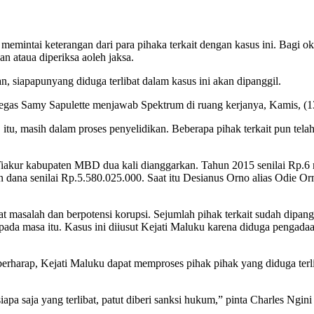
emintai keterangan dari para pihaka terkait dengan kasus ini. Bagi okn
 ataua diperiksa aoleh jaksa.
siapapunyang diduga terlibat dalam kasus ini akan dipanggil.
,” tegas Samy Sapulette menjawab Spektrum di ruang kerjanya, Kamis, (1
u, masih dalam proses penyelidikan. Beberapa pihak terkait pun telah
kur kabupaten MBD dua kali dianggarkan. Tahun 2015 senilai Rp.6 mil
n dana senilai Rp.5.580.025.000. Saat itu Desianus Orno alias Odie 
at masalah dan berpotensi korupsi. Sejumlah pihak terkait sudah dipan
 masa itu. Kasus ini diiusut Kejati Maluku karena diduga pengadaa
erharap, Kejati Maluku dapat memproses pihak pihak yang diduga terli
pa saja yang terlibat, patut diberi sanksi hukum,” pinta Charles Ngin