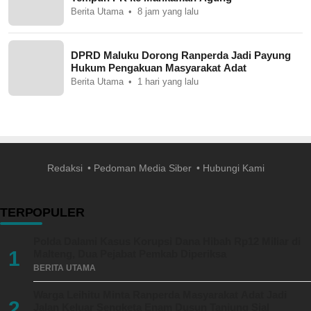
Berita Utama
8 jam yang lalu
DPRD Maluku Dorong Ranperda Jadi Payung
Hukum Pengakuan Masyarakat Adat
Berita Utama
1 hari yang lalu
Redaksi
Pedoman Media Siber
Hubungi Kami
TERPOPULER
Polda Dalami Kasus Korupsi Dana Hibah Rp12 Miliar di
1
Malteng, Dua Pejabat Pemkab Diperiksa
BERITA UTAMA
Warga Leihitu Minta Ranperda Masyarakat Adat Jadi
2
Jalan Keluar Sengketa Enam Dusun Tanjung Sial