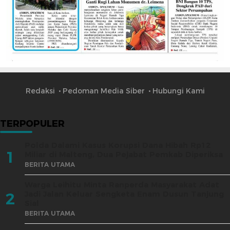
Redaksi
Pedoman Media Siber
Hubungi Kami
TERPOPULER
Polda Dalami Kasus Korupsi Dana Hibah Rp12
1
Miliar di Malteng, Dua Pejabat Pemkab Diperiksa
BERITA UTAMA
Warga Leihitu Minta Ranperda Masyarakat Adat
Jadi Jalan Keluar Sengketa Enam Dusun Tanjung
2
Sial
BERITA UTAMA