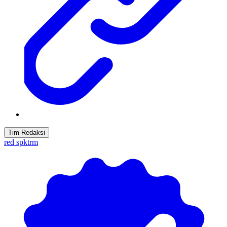
Tim Redaksi
red spktrm