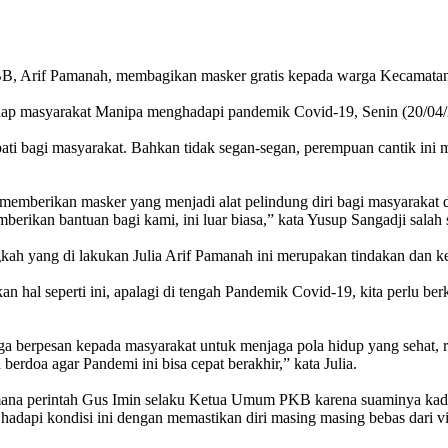
, Arif Pamanah, membagikan masker gratis kepada warga Kecamatan
hadap masyarakat Manipa menghadapi pandemik Covid-19, Senin (20/04
pati bagi masyarakat. Bahkan tidak segan-segan, perempuan cantik 
u memberikan masker yang menjadi alat pelindung diri bagi masyarakat
berikan bantuan bagi kami, ini luar biasa,” kata Yusup Sangadji sala
ah yang di lakukan Julia Arif Pamanah ini merupakan tindakan dan k
 hal seperti ini, apalagi di tengah Pandemik Covid-19, kita perlu be
 berpesan kepada masyarakat untuk menjaga pola hidup yang sehat, raj
a berdoa agar Pandemi ini bisa cepat berakhir,” kata Julia.
gaimana perintah Gus Imin selaku Ketua Umum PKB karena suaminya ka
api kondisi ini dengan memastikan diri masing masing bebas dari vi