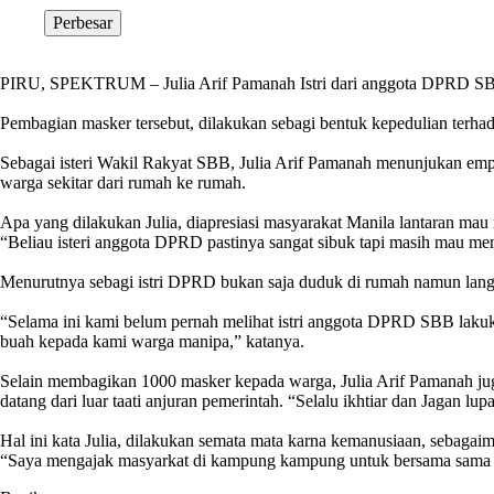
Perbesar
PIRU, SPEKTRUM – Julia Arif Pamanah Istri dari anggota DPRD SBB
Pembagian masker tersebut, dilakukan sebagi bentuk kepedulian ter
Sebagai isteri Wakil Rakyat SBB, Julia Arif Pamanah menunjukan em
warga sekitar dari rumah ke rumah.
Apa yang dilakukan Julia, diapresiasi masyarakat Manila lantaran ma
“Beliau isteri anggota DPRD pastinya sangat sibuk tapi masih mau mem
Menurutnya sebagi istri DPRD bukan saja duduk di rumah namun langk
“Selama ini kami belum pernah melihat istri anggota DPRD SBB lakukan
buah kepada kami warga manipa,” katanya.
Selain membagikan 1000 masker kepada warga, Julia Arif Pamanah juga
datang dari luar taati anjuran pemerintah. “Selalu ikhtiar dan Jagan lup
Hal ini kata Julia, dilakukan semata mata karna kemanusiaan, seba
“Saya mengajak masyarkat di kampung kampung untuk bersama sama had