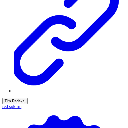
Tim Redaksi
red spktrm