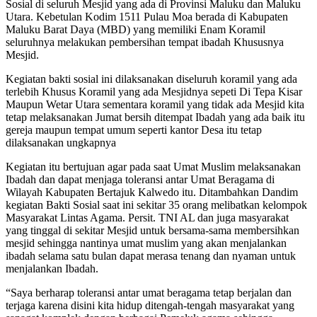
Sosial di seluruh Mesjid yang ada di Provinsi Maluku dan Maluku
Utara. Kebetulan Kodim 1511 Pulau Moa berada di Kabupaten
Maluku Barat Daya (MBD) yang memiliki Enam Koramil
seluruhnya melakukan pembersihan tempat ibadah Khususnya
Mesjid.
Kegiatan bakti sosial ini dilaksanakan diseluruh koramil yang ada
terlebih Khusus Koramil yang ada Mesjidnya sepeti Di Tepa Kisar
Maupun Wetar Utara sementara koramil yang tidak ada Mesjid kita
tetap melaksanakan Jumat bersih ditempat Ibadah yang ada baik itu
gereja maupun tempat umum seperti kantor Desa itu tetap
dilaksanakan ungkapnya
Kegiatan itu bertujuan agar pada saat Umat Muslim melaksanakan
Ibadah dan dapat menjaga toleransi antar Umat Beragama di
Wilayah Kabupaten Bertajuk Kalwedo itu. Ditambahkan Dandim
kegiatan Bakti Sosial saat ini sekitar 35 orang melibatkan kelompok
Masyarakat Lintas Agama. Persit. TNI AL dan juga masyarakat
yang tinggal di sekitar Mesjid untuk bersama-sama membersihkan
mesjid sehingga nantinya umat muslim yang akan menjalankan
ibadah selama satu bulan dapat merasa tenang dan nyaman untuk
menjalankan Ibadah.
“Saya berharap toleransi antar umat beragama tetap berjalan dan
terjaga karena disini kita hidup ditengah-tengah masyarakat yang