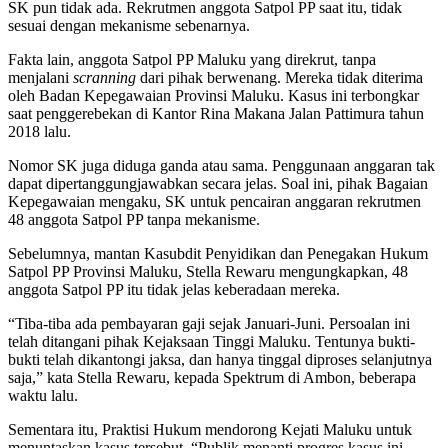
SK pun tidak ada. Rekrutmen anggota Satpol PP saat itu, tidak
sesuai dengan mekanisme sebenarnya.
Fakta lain, anggota Satpol PP Maluku yang direkrut, tanpa
menjalani
scranning
dari pihak berwenang. Mereka tidak diterima
oleh Badan Kepegawaian Provinsi Maluku. Kasus ini terbongkar
saat penggerebekan di Kantor Rina Makana Jalan Pattimura tahun
2018 lalu.
Nomor SK juga diduga ganda atau sama. Penggunaan anggaran tak
dapat dipertanggungjawabkan secara jelas. Soal ini, pihak Bagaian
Kepegawaian mengaku, SK untuk pencairan anggaran rekrutmen
48 anggota Satpol PP tanpa mekanisme.
Sebelumnya, mantan Kasubdit Penyidikan dan Penegakan Hukum
Satpol PP Provinsi Maluku, Stella Rewaru mengungkapkan, 48
anggota Satpol PP itu tidak jelas keberadaan mereka.
“Tiba-tiba ada pembayaran gaji sejak Januari-Juni. Persoalan ini
telah ditangani pihak Kejaksaan Tinggi Maluku. Tentunya bukti-
bukti telah dikantongi jaksa, dan hanya tinggal diproses selanjutnya
saja,” kata Stella Rewaru, kepada Spektrum di Ambon, beberapa
waktu lalu.
Sementara itu, Praktisi Hukum mendorong Kejati Maluku untuk
menuntaskan kasus tersebut. “Publik menanti progres kasus ini.