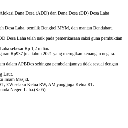
si Alokasi Dana Desa (ADD) dan Dana Desa (DD) Desa Laha
olah Desa Laha, pemilik Bengkel MYM, dan mantan Bendahara
DD Desa Laha telah naik pada pemerikasaan saksi guna pembuktian
aha sebesar Rp 1,2 miliar.
garan Rp937 juta tahun 2021 yang merugikan keuangan negara.
ntum dalam APBDes sehingga pembelanjannya tidak sesuai dengan
g Laut.
ku Imam Masjid.
T, ⁠EW selaku Ketua RW, ⁠AM yang juga Ketua RT.
muda Negeri Laha.(S-05)