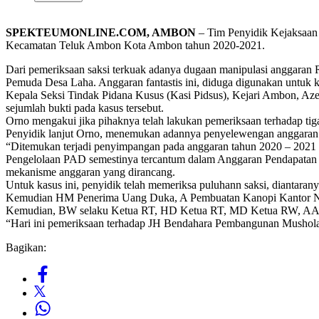
SPEKTEUMONLINE.COM, AMBON
– Tim Penyidik Kejaksaan
Kecamatan Teluk Ambon Kota Ambon tahun 2020-2021.
Dari pemeriksaan saksi terkuak adanya dugaan manipulasi anggara
Pemuda Desa Laha. Anggaran fantastis ini, diduga digunakan untuk 
Kepala Seksi Tindak Pidana Kusus (Kasi Pidsus), Kejari Ambon, Az
sejumlah bukti pada kasus tersebut.
Orno mengakui jika pihaknya telah lakukan pemeriksaan terhadap ti
Penyidik lanjut Orno, menemukan adannya penyelewengan anggaran 
“Ditemukan terjadi penyimpangan pada anggaran tahun 2020 – 2021 b
Pengelolaan PAD semestinya tercantum dalam Anggaran Pendapatan B
mekanisme anggaran yang dirancang.
Untuk kasus ini, penyidik telah memeriksa puluhann saksi, dianta
Kemudian HM Penerima Uang Duka, ⁠A Pembuatan Kanopi Kantor Neg
Kemudian, BW selaku Ketua RT, HD Ketua RT, ⁠MD Ketua RW, AA K
“Hari ini pemeriksaan terhadap JH Bendahara Pembangunan Musho
Bagikan: