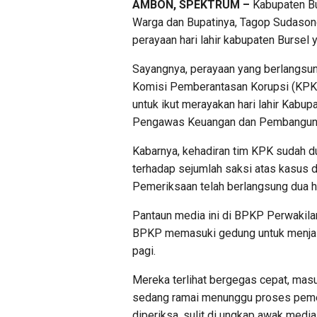
AMBON, SPEKTRUM –
Kabupaten Bur
Warga dan Bupatinya, Tagop Sudasono 
perayaan hari lahir kabupaten Bursel y
Sayangnya, perayaan yang berlangsung
Komisi Pemberantasan Korupsi (KPK)
untuk ikut merayakan hari lahir Kabu
Pengawas Keuangan dan Pembangunan (
Kabarnya, kehadiran tim KPK sudah d
terhadap sejumlah saksi atas kasus d
Pemeriksaan telah berlangsung dua ha
Pantaun media ini di BPKP Perwakilan
BPKP memasuki gedung untuk menjalan
pagi.
Mereka terlihat bergegas cepat, masu
sedang ramai menunggu proses peme
diperiksa, sulit di ungkap awak media