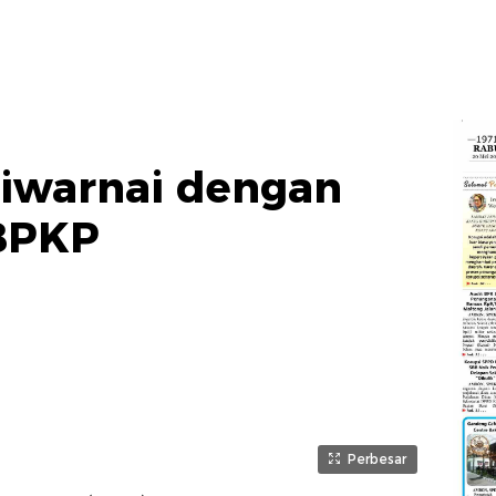
Diwarnai dengan
 BPKP
Perbesar