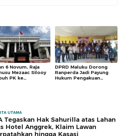
an 6 Novum, Raja
DPRD Maluku Dorong
usu Mezaac Silooy
Ranperda Jadi Payung
uh PK ke
Hukum Pengakuan
kamah Agung
Masyarakat Adat
ITA UTAMA
 Tegaskan Hak Sahurilla atas Lahan
s Hotel Anggrek, Klaim Lawan
rpatahkan hingga Kasasi