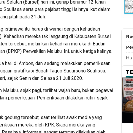
u Selatan (Bursel) hari ini, genap berumur 12 tahun.
Soulissa serta para pejabat tinggi lainnya ikut dalam
ang jatuh pada 21 Juli.
 istimewa itu, harus di warnai dengan kehadiran
. Kehadiran mereka tak langsung di Kabupaten Bursel
Re
paten tersebut, melainkan kehadiran mereka di Badan
Pe
BPKP) Perwakilan Maluku. Ini, untuk ketiga kalinya.
Hu
ua hari di Ambon, dan sedang melakukan pemeriksaan
ugaan gratifikasi Bupati Tagop Sudarsono Soulissa.
T
ri, sejak Senin dan Selasa 21 Juli 2020.
 Maluku, sejak pagi, terlihat wajah baru, bukan pegawai
i pemeriksaan. Pemeriksaan dilakukan rutin, sejak
k gedung tersebut, saat terlihat awak media yang
riksaan mereka oleh KPK. Siapa mereka yang
. Pasalnya, informasi sangat tertutup dilakukan oleh