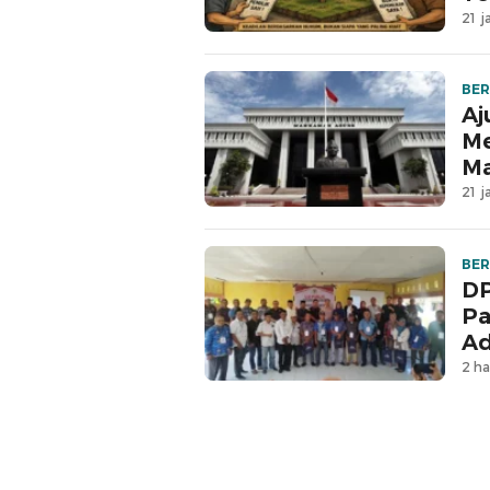
21 j
BER
Aj
Me
M
21 j
BER
DP
Pa
Ad
2 ha