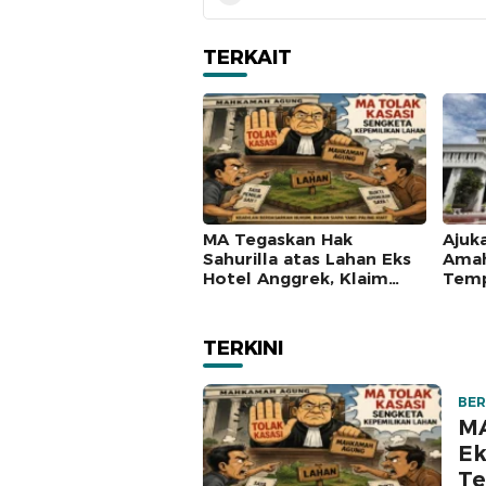
TERKAIT
MA Tegaskan Hak
Ajuk
Sahurilla atas Lahan Eks
Amah
Hotel Anggrek, Klaim
Temp
Lawan Terpatahkan
Mah
hingga Kasasi
TERKINI
BER
MA
Ek
Te