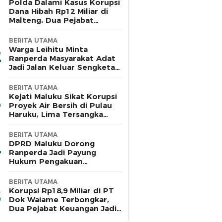
Polda Dalami Kasus Korupsi
Dana Hibah Rp12 Miliar di
Malteng, Dua Pejabat
Pemkab Diperiksa
BERITA UTAMA
Warga Leihitu Minta
Ranperda Masyarakat Adat
Jadi Jalan Keluar Sengketa
Enam Dusun Tanjung Sial
BERITA UTAMA
Kejati Maluku Sikat Korupsi
Proyek Air Bersih di Pulau
Haruku, Lima Tersangka
Ditahan
BERITA UTAMA
DPRD Maluku Dorong
Ranperda Jadi Payung
Hukum Pengakuan
Masyarakat Adat
BERITA UTAMA
Korupsi Rp18,9 Miliar di PT
Dok Waiame Terbongkar,
Dua Pejabat Keuangan Jadi
Tersangka