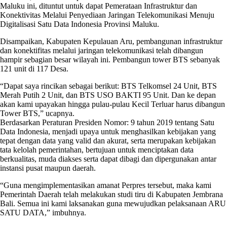
Maluku ini, dituntut untuk dapat Pemerataan Infrastruktur dan
Konektivitas Melalui Penyediaan Jaringan Telekomunikasi Menuju
Digitalisasi Satu Data Indonesia Provinsi Maluku.
Disampaikan, Kabupaten Kepulauan Aru, pembangunan infrastruktur
dan konektifitas melalui jaringan telekomunikasi telah dibangun
hampir sebagian besar wilayah ini. Pembangun tower BTS sebanyak
121 unit di 117 Desa.
“Dapat saya rincikan sebagai berikut: BTS Telkomsel 24 Unit, BTS
Merah Putih 2 Unit, dan BTS USO BAKTI 95 Unit. Dan ke depan
akan kami upayakan hingga pulau-pulau Kecil Terluar harus dibangun
Tower BTS,” ucapnya.
Berdasarkan Peraturan Presiden Nomor: 9 tahun 2019 tentang Satu
Data Indonesia, menjadi upaya untuk menghasilkan kebijakan yang
tepat dengan data yang valid dan akurat, serta merupakan kebijakan
tata kelolah pemerintahan, bertujuan untuk menciptakan data
berkualitas, muda diakses serta dapat dibagi dan dipergunakan antar
instansi pusat maupun daerah.
“Guna mengimplementasikan amanat Perpres tersebut, maka kami
Pemerintah Daerah telah melakukan studi tiru di Kabupaten Jembrana
Bali. Semua ini kami laksanakan guna mewujudkan pelaksanaan ARU
SATU DATA,” imbuhnya.