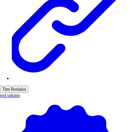
Tim Redaksi
red spktrm