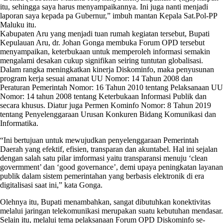
itu, sehingga saya harus menyampaikannya. Ini juga nanti menjadi
laporan saya kepada pa Gubernur,” imbuh mantan Kepala Sat.Pol-PP
Maluku itu.
Kabupaten Aru yang menjadi tuan rumah kegiatan tersebut, Bupati
Kepulauan Aru, dr. Johan Gonga membuka Forum OPD tersebut
menyampaikan, keterbukaan untuk memperoleh informasi semakin
mengalami desakan cukup signifikan seiring tuntutan globalisasi.
Dalam rangka meningkatkan kinerja Diskominfo, maka penyusunan
program kerja sesuai amanat UU Nomor: 14 Tahun 2008 dan
Peraturan Pemerintah Nomor: 16 Tahun 2010 tentang Pelaksanaan UU
Nomor: 14 tahun 2008 tentang Keterbukaan Informasi Publik dan
secara khusus. Diatur juga Permen Kominfo Nomor: 8 Tahun 2019
tentang Penyelenggaraan Urusan Konkuren Bidang Komunikasi dan
Informatika.
“Ini bertujuan untuk mewujudkan penyelenggaraan Pemerintah
Daerah yang efektif, efisien, transparan dan akuntabel. Hal ini sejalan
dengan salah satu pilar imformasi yaitu transparansi menuju ‘clean
govermment’ dan ‘good governance’, demi upaya peningkatan layanan
publik dalam sistem pemerintahan yang berbasis elektronik di era
digitalisasi saat ini,” kata Gonga.
Olehnya itu, Bupati menambahkan, sangat dibutuhkan konektivitas
melalui jaringan telekomunikasi merupakan suatu kebutuhan mendasar.
Selain itu, melalui tema pelaksanaan Forum OPD Diskominfo se-