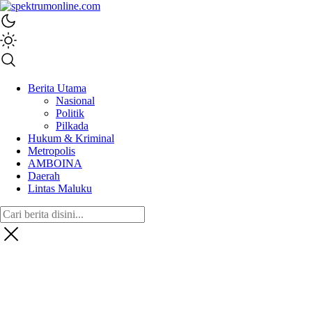
spektrumonline.com
Berita Utama
Nasional
Politik
Pilkada
Hukum & Kriminal
Metropolis
AMBOINA
Daerah
Lintas Maluku