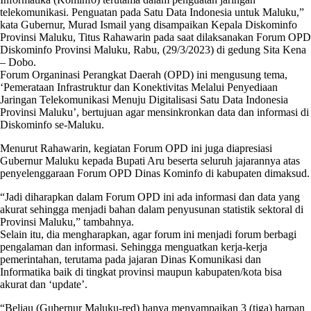
telekomunikasi. Penguatan pada Satu Data Indonesia untuk Maluku,”
kata Gubernur, Murad Ismail yang disampaikan Kepala Diskominfo
Provinsi Maluku, Titus Rahawarin pada saat dilaksanakan Forum OPD
Diskominfo Provinsi Maluku, Rabu, (29/3/2023) di gedung Sita Kena
– Dobo.
Forum Organinasi Perangkat Daerah (OPD) ini mengusung tema,
‘Pemerataan Infrastruktur dan Konektivitas Melalui Penyediaan
Jaringan Telekomunikasi Menuju Digitalisasi Satu Data Indonesia
Provinsi Maluku’, bertujuan agar mensinkronkan data dan informasi di
Diskominfo se-Maluku.
Menurut Rahawarin, kegiatan Forum OPD ini juga diapresiasi
Gubernur Maluku kepada Bupati Aru beserta seluruh jajarannya atas
penyelenggaraan Forum OPD Dinas Kominfo di kabupaten dimaksud.
“Jadi diharapkan dalam Forum OPD ini ada informasi dan data yang
akurat sehingga menjadi bahan dalam penyusunan statistik sektoral di
Provinsi Maluku,” tambahnya.
Selain itu, dia mengharapkan, agar forum ini menjadi forum berbagi
pengalaman dan informasi. Sehingga menguatkan kerja-kerja
pemerintahan, terutama pada jajaran Dinas Komunikasi dan
Informatika baik di tingkat provinsi maupun kabupaten/kota bisa
akurat dan ‘update’.
“Beliau (Gubernur Maluku-red) hanya menyampaikan 3 (tiga) harpan