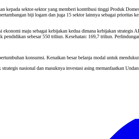
rikan kepada sektor-sektor yang memberi kontribusi tinggi Produk Dom
ta pertambangan biji logam dan juga 15 sektor lainnya sebagai priorit
si ekonomi maju sebagai kebijakan kedua dimana kebijakan strategis A
 pendidikan sebesar 550 triliun. Kesehatan: 169,7 triliun. Perlindungan S
pertumbuhan konsumsi. Kenaikan besar belanja modal untuk mendukung
yek strategis nasional dan masuknya investasi asing memanfaatkan Un