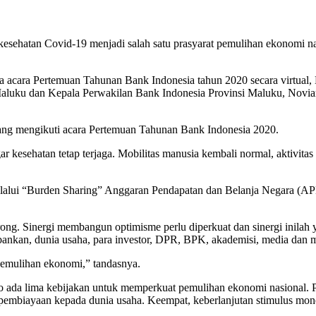
 kesehatan Covid-19 menjadi salah satu prasyarat pemulihan ekonomi 
 acara Pertemuan Tahunan Bank Indonesia tahun 2020 secara virtual, K
Maluku dan Kepala Perwakilan Bank Indonesia Provinsi Maluku, Novia
ng mengikuti acara Pertemuan Tahunan Bank Indonesia 2020.
gar kesehatan tetap terjaga. Mobilitas manusia kembali normal, aktivi
elalui “Burden Sharing” Anggaran Pendapatan dan Belanja Negara (A
ng. Sinergi membangun optimisme perlu diperkuat dan sinergi inilah
nkan, dunia usaha, para investor, DPR, BPK, akademisi, media dan m
pemulihan ekonomi,” tandasnya.
iyo ada lima kebijakan untuk memperkuat pemulihan ekonomi nasional. 
it/pembiayaan kepada dunia usaha. Keempat, keberlanjutan stimulus mon