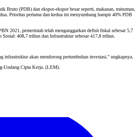
estik Bruto (PDB) dan ekspor-ekspor besar seperti, makanan, minuman,
as kedua. Prioritas pertama dan kedua ini menyumbang hampir 40% PDB
PBN 2021, pemerintah telah menganggarkan defisit fiskal sebesar 5,7
osial: 408,7 triliun dan Infrastruktur sebesar 417,8 triliun.
 infrastruktur akan mendorong pertumbuhan investasi,” ungkapnya.
dang-Undang Cipta Kerja. (LEM).