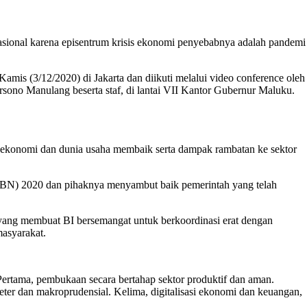
nasional karena episentrum krisis ekonomi penyebabnya adalah pandemi
amis (3/12/2020) di Jakarta dan diikuti melalui video conference oleh
rsono Manulang beserta staf, di lantai VII Kantor Gubernur Maluku.
tas ekonomi dan dunia usaha membaik serta dampak rambatan ke sektor
PBN) 2020 dan pihaknya menyambut baik pemerintah yang telah
 yang membuat BI bersemangat untuk berkoordinasi erat dengan
asyarakat.
Pertama, pembukaan secara bertahap sektor produktif dan aman.
eter dan makroprudensial. Kelima, digitalisasi ekonomi dan keuangan,