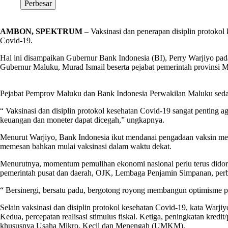
Perbesar
AMBON, SPEKTRUM
– Vaksinasi dan penerapan disiplin protokol
Covid-19.
Hal ini disampaikan Gubernur Bank Indonesia (BI), Perry Warjiyo pada
Gubernur Maluku, Murad Ismail beserta pejabat pemerintah provinsi 
Pejabat Pemprov Maluku dan Bank Indonesia Perwakilan Maluku seda
“ Vaksinasi dan disiplin protokol kesehatan Covid-19 sangat penting a
keuangan dan moneter dapat dicegah,” ungkapnya.
Menurut Warjiyo, Bank Indonesia ikut mendanai pengadaan vaksin m
memesan bahkan mulai vaksinasi dalam waktu dekat.
Menurutnya, momentum pemulihan ekonomi nasional perlu terus didoro
pemerintah pusat dan daerah, OJK, Lembaga Penjamin Simpanan, perba
“ Bersinergi, bersatu padu, bergotong royong membangun optimisme 
Selain vaksinasi dan disiplin protokol kesehatan Covid-19, kata Warj
Kedua, percepatan realisasi stimulus fiskal. Ketiga, peningkatan kred
khususnya Usaha Mikro, Kecil dan Menengah (UMKM).