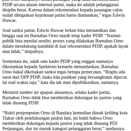
PDIP secara aturan internal partai, maka itu adalah pelanggaran
disiplin berat. Karena dalam rekomendasi kepada pasangan calon
sudah ditegaskan keputusan partai harus diamankan,” tegas Edwin
Huwae.
Soal sanksi partai, Edwin Huwae belum bisa memastikan dan
hingga saat ini Barnabas Orno masih tetap kader PDIP. “Namun
publik bisa menilai sendiri, proses yang dilakukan Barnabas Orno
dalam mendukung kandidat di luar rekomendasi PDIP, apakah layak
atau tidak,” timpalnya.
Sementara itu, salah satu kader PDIP yang enggan namanya
dikorankan kepada Spektrum kemarin menandaskan, Barnabas
Orno bakal dikenakan sanksi tegas berupa pemecatan. “Begitu ada
surat dari DPP PDIP, maka kita pastikan yang bersangkutan dipecat.
ini soal waktu saja,” kata dia tak mau dipublikasikan, namanya.
Menurut sumber ini apapun alasannya, selaku kader partai,
Barnabas Orno tidak bisa memberikan dukungan ke paslon yang
tidak diusung PDIP.
“Bukti penjemputan Orno di Bandara kemudian diarak keliling kota
Tiakur oleh pendukungan paslon lain, ini bukti bahwa Orno
memberikan dukungan kepada paslon yang tidak diusung PDI
Perjuangan, dan ini masuk kategori pelanggaran berat,” tandasnya.