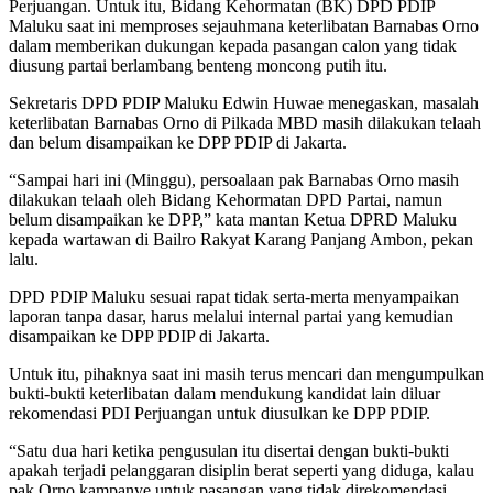
Perjuangan. Untuk itu, Bidang Kehormatan (BK) DPD PDIP
Maluku saat ini memproses sejauhmana keterlibatan Barnabas Orno
dalam memberikan dukungan kepada pasangan calon yang tidak
diusung partai berlambang benteng moncong putih itu.
Sekretaris DPD PDIP Maluku Edwin Huwae menegaskan, masalah
keterlibatan Barnabas Orno di Pilkada MBD masih dilakukan telaah
dan belum disampaikan ke DPP PDIP di Jakarta.
“Sampai hari ini (Minggu), persoalaan pak Barnabas Orno masih
dilakukan telaah oleh Bidang Kehormatan DPD Partai, namun
belum disampaikan ke DPP,” kata mantan Ketua DPRD Maluku
kepada wartawan di Bailro Rakyat Karang Panjang Ambon, pekan
lalu.
DPD PDIP Maluku sesuai rapat tidak serta-merta menyampaikan
laporan tanpa dasar, harus melalui internal partai yang kemudian
disampaikan ke DPP PDIP di Jakarta.
Untuk itu, pihaknya saat ini masih terus mencari dan mengumpulkan
bukti-bukti keterlibatan dalam mendukung kandidat lain diluar
rekomendasi PDI Perjuangan untuk diusulkan ke DPP PDIP.
“Satu dua hari ketika pengusulan itu disertai dengan bukti-bukti
apakah terjadi pelanggaran disiplin berat seperti yang diduga, kalau
pak Orno kampanye untuk pasangan yang tidak direkomendasi