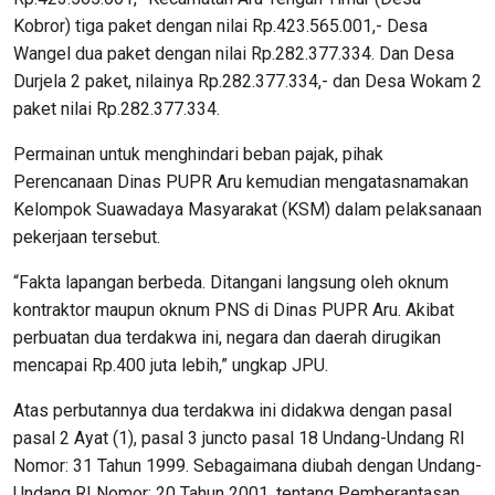
Kobror) tiga paket dengan nilai Rp.423.565.001,- Desa
Wangel dua paket dengan nilai Rp.282.377.334. Dan Desa
Durjela 2 paket, nilainya Rp.282.377.334,- dan Desa Wokam 2
paket nilai Rp.282.377.334.
Permainan untuk menghindari beban pajak, pihak
Perencanaan Dinas PUPR Aru kemudian mengatasnamakan
Kelompok Suawadaya Masyarakat (KSM) dalam pelaksanaan
pekerjaan tersebut.
“Fakta lapangan berbeda. Ditangani langsung oleh oknum
kontraktor maupun oknum PNS di Dinas PUPR Aru. Akibat
perbuatan dua terdakwa ini, negara dan daerah dirugikan
mencapai Rp.400 juta lebih,” ungkap JPU.
Atas perbutannya dua terdakwa ini didakwa dengan pasal
pasal 2 Ayat (1), pasal 3 juncto pasal 18 Undang-Undang RI
Nomor: 31 Tahun 1999. Sebagaimana diubah dengan Undang-
Undang RI Nomor: 20 Tahun 2001, tentang Pemberantasan