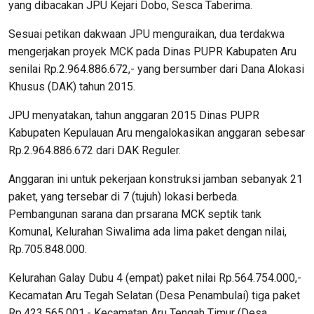
yang dibacakan JPU Kejari Dobo, Sesca Taberima.
Sesuai petikan dakwaan JPU menguraikan, dua terdakwa
mengerjakan proyek MCK pada Dinas PUPR Kabupaten Aru
senilai Rp.2.964.886.672,- yang bersumber dari Dana Alokasi
Khusus (DAK) tahun 2015.
JPU menyatakan, tahun anggaran 2015 Dinas PUPR
Kabupaten Kepulauan Aru mengalokasikan anggaran sebesar
Rp.2.964.886.672 dari DAK Reguler.
Anggaran ini untuk pekerjaan konstruksi jamban sebanyak 21
paket, yang tersebar di 7 (tujuh) lokasi berbeda.
Pembangunan sarana dan prsarana MCK septik tank
Komunal, Kelurahan Siwalima ada lima paket dengan nilai,
Rp.705.848.000.
Kelurahan Galay Dubu 4 (empat) paket nilai Rp.564.754.000,-
Kecamatan Aru Tegah Selatan (Desa Penambulai) tiga paket
Rp.423.565.001,- Kecamatan Aru Tengah Timur (Desa