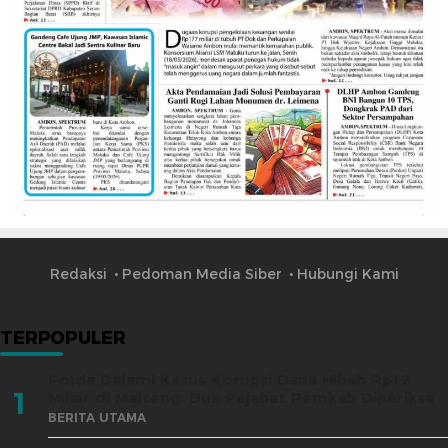
Redaksi
Pedoman Media Siber
Hubungi Kami
TERPOPULER
Polda Dalami Kasus Korupsi Dana Hibah Rp12
1
Miliar di Malteng, Dua Pejabat Pemkab Diperiksa
BERITA UTAMA