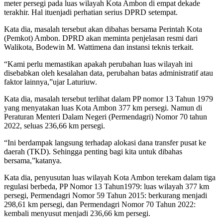
meter persegi pada luas wilayah Kota Ambon di empat dekade
terakhir. Hal ituenjadi perhatian serius DPRD setempat.
Kata dia, masalah tersebut akan dibahas bersama Perintah Kota
(Pemkot) Ambon. DPRD akan meminta penjelasan resmi dari
Walikota, Bodewin M. Wattimena dan instansi teknis terkait.
“Kami perlu memastikan apakah perubahan luas wilayah ini
disebabkan oleh kesalahan data, perubahan batas administratif atau
faktor lainnya,”ujar Laturiuw.
Kata dia, masalah tersebut terlihat dalam PP nomor 13 Tahun 1979
yang menyatakan luas Kota Ambon 377 km persegi. Namun di
Peraturan Menteri Dalam Negeri (Permendagri) Nomor 70 tahun
2022, seluas 236,66 km persegi.
“Ini berdampak langsung terhadap alokasi dana transfer pusat ke
daerah (TKD). Sehingga penting bagi kita untuk dibahas
bersama,”katanya.
Kata dia, penyusutan luas wilayah Kota Ambon terekam dalam tiga
regulasi berbeda, PP Nomor 13 Tahun1979: luas wilayah 377 km
persegi, Permendagri Nomor 59 Tahun 2015: berkurang menjadi
298,61 km persegi, dan Permendagri Nomor 70 Tahun 2022:
kembali menyusut menjadi 236,66 km persegi.