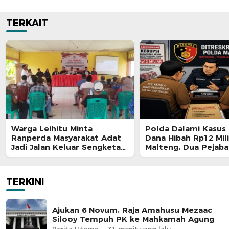
TERKAIT
Warga Leihitu Minta
Polda Dalami Kasus 
Ranperda Masyarakat Adat
Dana Hibah Rp12 Mili
Jadi Jalan Keluar Sengketa
Malteng, Dua Pejaba
Enam Dusun Tanjung Sial
Pemkab Diperiksa
TERKINI
Ajukan 6 Novum, Raja Amahusu Mezaac
Silooy Tempuh PK ke Mahkamah Agung