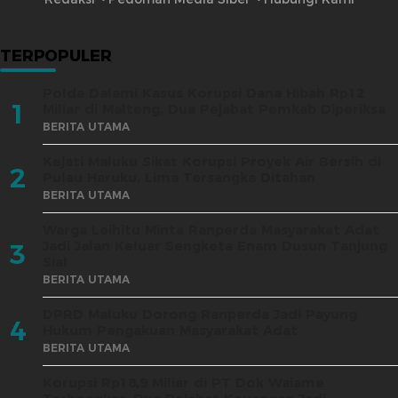
TERPOPULER
Polda Dalami Kasus Korupsi Dana Hibah Rp12
1
Miliar di Malteng, Dua Pejabat Pemkab Diperiksa
BERITA UTAMA
Kejati Maluku Sikat Korupsi Proyek Air Bersih di
2
Pulau Haruku, Lima Tersangka Ditahan
BERITA UTAMA
Warga Leihitu Minta Ranperda Masyarakat Adat
Jadi Jalan Keluar Sengketa Enam Dusun Tanjung
3
Sial
BERITA UTAMA
DPRD Maluku Dorong Ranperda Jadi Payung
4
Hukum Pengakuan Masyarakat Adat
BERITA UTAMA
Korupsi Rp18,9 Miliar di PT Dok Waiame