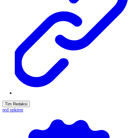
Tim Redaksi
red spktrm