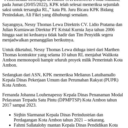
pada Jumat (20/05/2022), KPK telah selesai memeriksa sejumlah
saksi untuk tersangka RL,” kata Plt. Juru Bicara KPK Bidang
Penindakan, Ali Fikri yang dihubungi semalam.
Sayangnya, Nessy Thomas Lewa Direktris CV. Lidio Pratama dan
Julian Kurniawan Direktur PT Kristal Kurnia Jaya tahun 2006
hingga saat ini keduanya tidak hadir dan Tim Penyidik segera
menjadwalkan pemanggilan berikutnya.
Untuk diketahui, Nessy Thomas Lewa diduga isteri dari Marthen
Thomas kontraktor yang selama 10 tahun RL menjabat Walikota
Ambon memonopoli hampir srluruh proyek milik Pemerintah Kota
Ambon.
Sedangkan dari ASN, KPK memeriksa Melianus Latuihamallo
Kepala Dinas Pekerjaan Umum dan Perumahan Rakyat (PUPR)
Kota Ambon.
Fernanda Johanna Louhenapessy Kepala Dinas Penanaman Modal
Pelayanan Terpadu Satu Pintu (DPMPTSP) Kota Ambon tahun
2017 sampai 2023.
Sirjhin Slarmanat Kepala Dinas Perindustrian dan
Perdagangan Kota Ambon tahun 2021 – sekarang.
Fahmi Sallatalohy mantan Kepala Dinas Pendidikan Kota