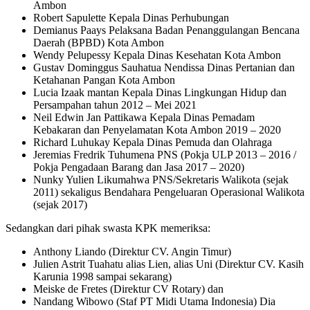
Ambon
Robert Sapulette Kepala Dinas Perhubungan
Demianus Paays Pelaksana Badan Penanggulangan Bencana
Daerah (BPBD) Kota Ambon
Wendy Pelupessy Kepala Dinas Kesehatan Kota Ambon
Gustav Dominggus Sauhatua Nendissa Dinas Pertanian dan
Ketahanan Pangan Kota Ambon
Lucia Izaak mantan Kepala Dinas Lingkungan Hidup dan
Persampahan tahun 2012 – Mei 2021
Neil Edwin Jan Pattikawa Kepala Dinas Pemadam
Kebakaran dan Penyelamatan Kota Ambon 2019 – 2020
Richard Luhukay Kepala Dinas Pemuda dan Olahraga
Jeremias Fredrik Tuhumena PNS (Pokja ULP 2013 – 2016 /
Pokja Pengadaan Barang dan Jasa 2017 – 2020)
Nunky Yulien Likumahwa PNS/Sekretaris Walikota (sejak
2011) sekaligus Bendahara Pengeluaran Operasional Walikota
(sejak 2017)
Sedangkan dari pihak swasta KPK memeriksa:
Anthony Liando (Direktur CV. Angin Timur)
Julien Astrit Tuahatu alias Lien, alias Uni (Direktur CV. Kasih
Karunia 1998 sampai sekarang)
Meiske de Fretes (Direktur CV Rotary) dan
Nandang Wibowo (Staf PT Midi Utama Indonesia) Dia